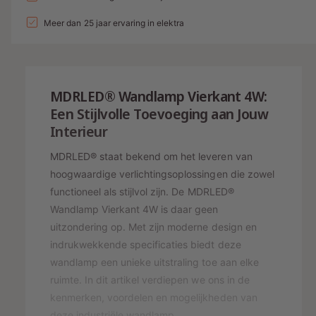
d
e
v
n
l
l
i
p
e
Meer dan 25 jaar ervaring in elektra
v
g
r
e
n
r
a
h
r
g
i
l
o
l
g
l
s
j
a
MDRLED® Wandlamp Vierkant 4W:
e
g
e
p
s
n
Een Stijlvolle Toevoeging aan Jouw
e
r
v
r
Interieur
n
o
y
v
i
o
MDRLED® staat bekend om het leveren van
o
-
j
r
o
hoogwaardige verlichtingsoplossingen die zowel
w
W
r
s
functioneel als stijlvol zijn. De MDRLED®
e
A
W
Wandlamp Vierkant 4W is daar geen
N
e
A
uitzondering op. Met zijn moderne design en
D
N
r
L
indrukwekkende specificaties biedt deze
D
g
A
L
wandlamp een unieke uitstraling toe aan elke
M
a
A
ruimte. In dit artikel verdiepen we ons in de
P
M
v
kenmerken, voordelen en mogelijkheden van
I
P
e
deze industriële wandlamp.