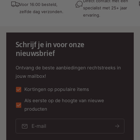
Direct contact met een
Voor 16:00 besteld,
specialist met 25+ jaar
Tijdelijke opstellingen van evenementen
zelfde dag verzonden.
ervaring.
Schrijf je in voor onze
Technische specificaties
nieuwsbrief
Eigenschap
Waarde
Ontvang de beste aanbiedingen rechtstreeks in
verbinding
Perilex stekker naar 2x 230V (2 fasen ve
jouw mailbox!
Kabeltype
H07RN-F (neopreenrubber, industrieel)
Kortingen op populaire items
isolatie
EPR-rubber (type EI4)
Als eerste op de hoogte van nieuwe
bereik
-25°C tot +60/90°C
producten
Overspannen
230/450/750V
UV-bestendig
✅ Ja
E‑mail
Bestand tegen
Olie, water, mechanische belasting