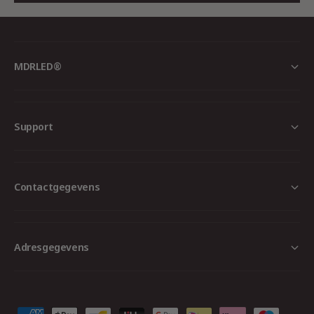
Gebruik
Binnen & industrie, keukens, horeca, bo
MDRLED®
Betrouwbaar. Duurzaam. Veilig.
Kies voor MDRLED® en sluit zware apparatuur
Support
aan met een veilig hart – met professioneel
materiaal dat voldoet aan de hoogste
kwaliteitsnormen.
Contactgegevens
Adresgegevens