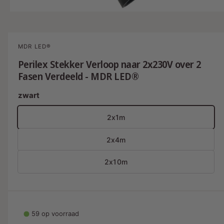
i
M
1
/
van
5
e
s
d
i
n
a
MDR LED®
1
u
o
Perilex Stekker Verloop naar 2x230V over 2
b
p
Fasen Verdeeld - MDR LED®
e
e
n
e
s
zwart
n
i
c
n
2x1m
m
h
o
i
d
2x4m
a
k
a
l
b
2x10m
a
a
r
59 op voorraad
i