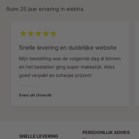
Ruim 25 jaar ervaring in elektra.
Toepassingen
Horeca (grootkeukens, bakovens,
Snelle levering en duidelijke website
vaatwassers)
Mijn bestelling was de volgende dag al binnen
en het bestellen ging super makkelijk. Alles
goed verpakt en scherpe prijzen!
Foodtrucks & mobiele catering
Sven uit Utrecht
Bouwplaatsen
Industriële installaties
PERSOONLIJK ADVIES
SNELLE LEVERING