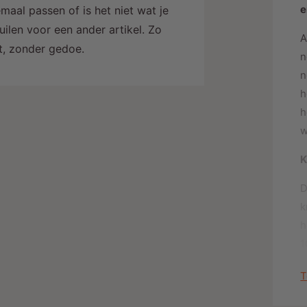
e
maal passen of is het niet wat je
ilen voor een ander artikel. Zo
A
alt, zonder gedoe.
n
n
h
h
w
K
D
k
h
1
a
T
t
b