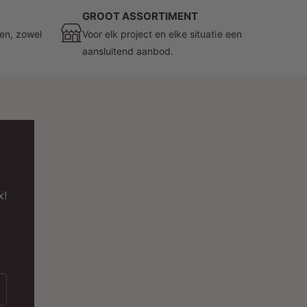
oyale garantie van 3 jaar.
GROOT ASSORTIMENT
ichtkleur en Bescherming
zen, zowel
Voor elk project en elke situatie een
aansluitend aanbod.
et een lichtkleur van 6.500K biedt deze
oodverlichting een duidelijke en duidelijke
erlichting.
Bovendien is het IP20-gecertificeerd,
at betekent dat het beschermd is tegen grote
bjecten met een diameter van meer dan 12 mm.
it zorgt voor duurzaamheid en betrouwbaarheid,
aar u de noodverlichting installeert.
x!
envoudige Installatie en Betrouwbaarheid
e inbouw noodverlichting wordt geleverd
nclusief alle benodigde montageplaatjes, waardoor
e installatie een eenvoudig proces is.
Het product
erkt op een standaard spanning van 220-
40V(AC) met een frequentie van 50/60 Hz.
Het is