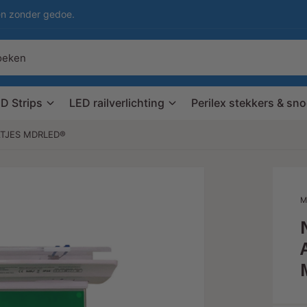
en zonder gedoe.
D Strips
LED railverlichting
Perilex stekkers & sn
ATJES MDRLED®
M