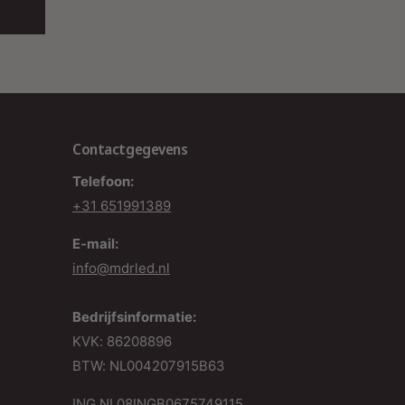
iet dimbaar, wat betekent dat u geen extra
ccessoires nodig heeft om het te gebruiken.
onclusie
ortom, de inbouw noodverlichting is een
etrouwbare en duurzame oplossing om de
Contactgegevens
eiligheid in uw gebouw te realiseren.
Met zijn
Telefoon:
rachtige verlichting, automatische testfunctie en
+31 651991389
oogwaardige normen, kunt u met vertrouwen op
E-mail:
it product vertrouwen in inspiraties.
info@mdrled.nl
ovendien wordt het geleverd met een royale
arantie van 3 jaar en voldoet het aan de hoogste
Bedrijfsinformatie:
ormen voor noodverlichting.
Kies MDRLED® voor
KVK: 86208896
eiligheid en gemoedsrust.
BTW: NL004207915B63
ING NL08INGB0675749115