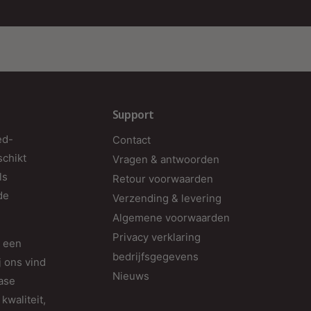
n
a
C
K
b
Support
v
ed-
Contact
k
schikt
Vragen & antwoorden
h
ls
Retour voorwaarden
d
de
Verzending & levering
B
Algemene voorwaarden
g
Privacy verklaring
d een
n
bedrijfsgegevens
j ons vind
v
Nieuws
fase
kwaliteit,