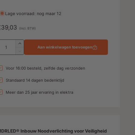
Lage voorraad: nog maar 12
N
€39,03
(Incl. BTW)
o
A
A
Aan winkelwagen toevoegen
a
m
A
n
a
a
t
n
Voor 16:00 besteld, zelfde dag verzonden
a
t
l
a
e
Standaard 14 dagen bedenktijd
v
l
p
e
v
Meer dan 25 jaar ervaring in elektra
r
e
h
r
o
l
g
a
e
s
g
n
e
DRLED® Inbouw Noodverlichting voor Veiligheid
v