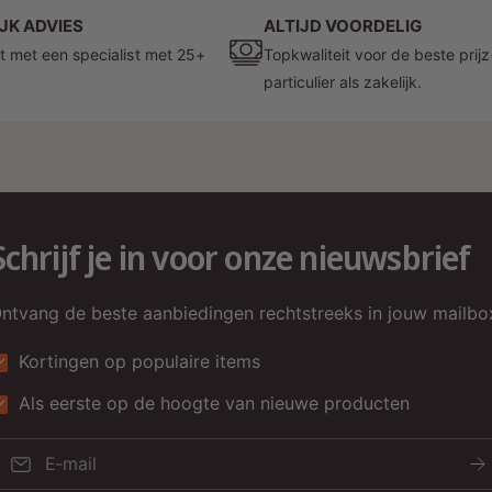
r
JK ADVIES
ALTIJD VOORDELIG
L
t met een specialist met 25+
Topkwaliteit voor de beste prij
particulier als zakelijk.
M
n
v
w
o
Schrijf je in voor onze nieuwsbrief
D
w
ntvang de beste aanbiedingen rechtstreeks in jouw mailbo
E
Kortingen op populaire items
D
i
Als eerste op de hoogte van nieuwe producten
d
w
E‑mail
2