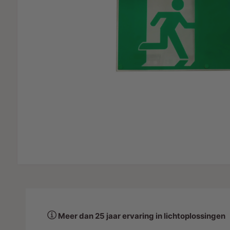
IE
c
e
t
l
t
y
p
e
Meer dan 25 jaar ervaring in lichtoplossingen