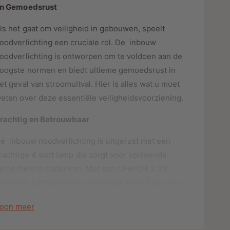
n
n Gemoedsrust
o
v
o
o
ls het gaat om veiligheid in gebouwen, speelt
r
o
N
oodverlichting een cruciale rol.
De inbouw
r
O
N
oodverlichting is ontworpen om te voldoen aan de
O
O
oogste normen en biedt ultieme gemoedsrust in
D
O
et geval van stroomuitval.
Hier is alles wat u moet
V
D
E
eten over deze essentiële veiligheidsvoorziening.
V
R
E
L
rachtig en Betrouwbaar
R
I
L
C
e inbouw noodverlichting is uitgerust met een
I
H
C
rachtige 4 watt lamp die zorgt voor voldoende
T
H
elderheid in nadenken.
Met een LiFePO4 3.2V
I
T
N
000mAh batterij kan de lamp maar liefst 3 uur lang
I
G
N
utonoom blijven branden.
Dit geeft u de nodige
I
G
oon meer
ijd aan om rustig een gebouw te evacueren of om
N
I
elangrijke genomen te ronden wanneer de stroom
B
N