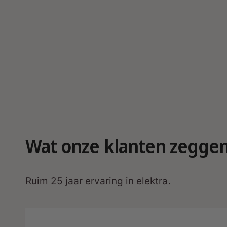
r
g
a
v
e
Wat onze klanten zegge
Ruim 25 jaar ervaring in elektra.