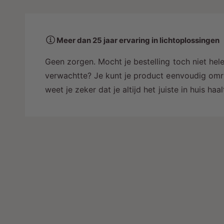
a
a
r
Meer dan 25 jaar ervaring in lichtoplossingen
i
n
Geen zorgen. Mocht je bestelling toch niet hele
g
verwachtte? Je kunt je product eenvoudig omru
a
weet je zeker dat je altijd het juiste in huis ha
l
l
e
r
y
-
w
e
e