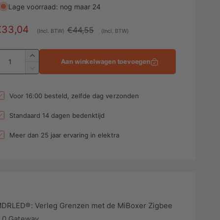
Lage voorraad: nog maar 24
A
€33,04
N
€44,55
(Incl. BTW)
(Incl. BTW)
a
o
A
n
r
A
Aan winkelwagen toevoegen
a
b
m
A
n
a
a
t
n
Voor 16:00 besteld, zelfde dag verzonden
e
l
a
t
l
a
d
e
Standaard 14 dagen bedenktijd
v
l
p
e
v
Meer dan 25 jaar ervaring in elektra
r
n
r
e
h
r
g
i
o
l
s
j
g
a
e
p
s
g
n
e
v
DRLED®: Verleg Grenzen met de MiBoxer Zigbee
n
o
v
.0 Gateway