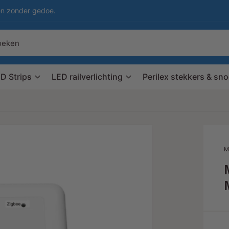
en zonder gedoe.
D Strips
LED railverlichting
Perilex stekkers & sn
M