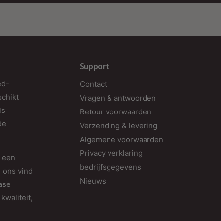
g
e
3
h
Support
ed-
Contact
schikt
Vragen & antwoorden
ls
Retour voorwaarden
de
Verzending & levering
Algemene voorwaarden
Privacy verklaring
d een
bedrijfsgegevens
j ons vind
Nieuws
fase
kwaliteit,