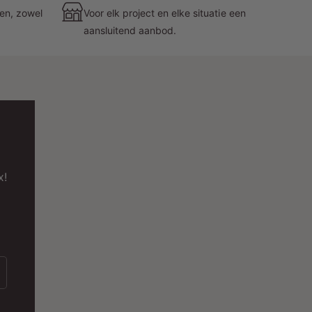
eze gateway voegt een vleugje elegantie toe aan
zen, zowel
Voor elk project en elke situatie een
e smart home setup.
aansluitend aanbod.
uurzaamheid en Betrouwbaarheid met 2 Jaar
arantie
DRLED® staat achter de kwaliteit van de MiBoxer
igbee 3.0 Gateway en biedt een garantie van 2
aar. Dit toont het vertrouwen in de duurzaamheid
n betrouwbaarheid van het product. Met een
edrijfstemperatuurbereik van -10°C tot +40°C is
x!
e gateway ontworpen om te presteren onder
erschillende omstandigheden.
ptimale Huisautomatisering met MDRLED®
ies voor een slimmer leven met de MiBoxer
igbee 3.0 Gateway, verkrijgbaar bij MDRLED®.
ransformeer je huis in een intelligent en