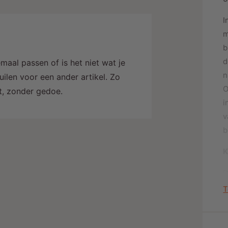
j
I
m
b
d
maal passen of is het niet wat je
n
ilen voor een ander artikel. Zo
O
alt, zonder gedoe.
i
v
b
K
D
d
T
e
Z
e