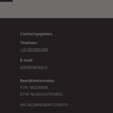
econnecteerd paradijs, waarin gemak, efficiëntie
n stijl samenkomen. Ontdek de wereld van Zigbee
.0 en maak je huis klaar voor de toekomst van
uisautomatisering.
Contactgegevens
Telefoon:
+31 651991389
E-mail:
info@mdrled.nl
Bedrijfsinformatie:
KVK: 86208896
BTW: NL004207915B63
ING NL08INGB0675749115