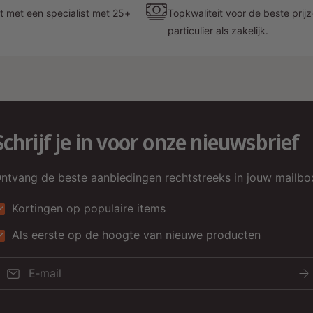
d
t met een specialist met 25+
Topkwaliteit voor de beste prij
j
particulier als zakelijk.
D
G
M
Z
Schrijf je in voor onze nieuwsbrief
j
e
b
ntvang de beste aanbiedingen rechtstreeks in jouw mailbo
d
Kortingen op populaire items
v
Als eerste op de hoogte van nieuwe producten
O
K
E‑mail
Z
T