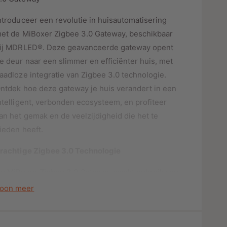
o
o
r
o
ntroduceer een revolutie in huisautomatisering
s
M
r
et de MiBoxer Zigbee 3.0 Gateway, beschikbaar
I
M
B
ij MDRLED®. Deze geavanceerde gateway opent
I
O
B
e deur naar een slimmer en efficiënter huis, met
X
O
aadloze integratie van Zigbee 3.0 technologie.
E
X
ntdek hoe deze gateway je huis verandert in een
R
E
Z
ntelligent, verbonden ecosysteem, en profiteer
R
I
Z
an het gemak en de veelzijdigheid die het te
G
I
ieden heeft.
B
G
E
B
rachtige Zigbee 3.0 Technologie
E
E
3
E
e MiBoxer Zigbee 3.0 Gateway maakt gebruik van
.
3
0
e nieuwste Zigbee-standaard, wat resulteert in
.
oon meer
G
0
en stabiele en betrouwbare draadloze verbinding.
A
G
igbee 3.0 staat bekend om zijn lage
T
A
nergieverbruik en uitgebreide bereik, waardoor