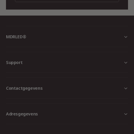
– Ondersteunt Zigbee 3.0, Bluetooth en WiFi
– Eenvoudige bediening via de Tuya-app en
spraakbesturing
– Kan tot 128 apparaten verbinden
MDRLED®
– Online-updates voor de nieuwste functies
– Groot bereik, ideaal voor zowel thuis als op
kantoor
Support
Conclusie
De MiBoxer Multimode Gateway ZB-BOX3 is een
Contactgegevens
ideale oplossing voor wie een flexibel en
toekomstbestendig smart home wil opzetten.
Met de combinatie van meerdere
verbindingsprotocollen en een
Adresgegevens
gebruiksvriendelijke app, kunt u eenvoudig al uw
apparaten bedienen, waar u ook bent.