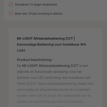
a
n
l
a
Standaard 14 dagen bedenktijd
d
e
v
l
g
l
i
p
e
Meer dan 25 jaar ervaring in elektra
v
a
r
e
n
r
l
h
r
g
i
o
l
l
g
s
j
a
e
e
MI-LIGHT Afstandsbediening CCT |
g
r
p
s
n
e
Eenvoudige Bediening voor Instelbaar Wit
y
v
r
n
Licht
o
-
v
i
o
o
Product beschrijving:
w
j
r
o
De
MI-LIGHT Afstandsbediening CCT
is een
e
M
r
s
stijlvolle en functionele oplossing voor het
I
e
M
beheren van LED verlichting met instelbare wit-
-
I
r
L
tinten (CCT). Deze afstandsbediening maakt het
-
g
I
L
eenvoudig om kleurtemperaturen te schakelen
a
G
I
tussen warm wit en koud wit, helderheid aan te
H
v
G
passen en verlichting aan/uit te schakelen.
T
H
e