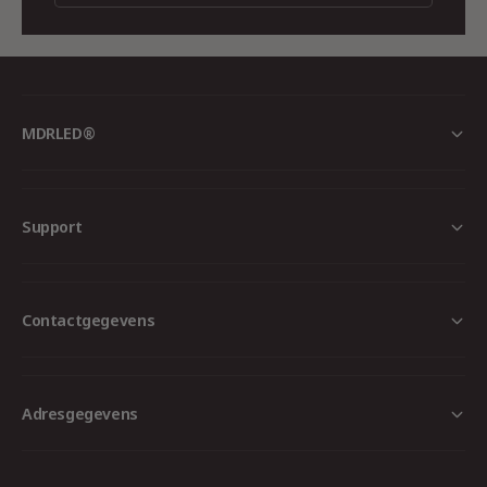
Ja, deze afstandsbediening is ontworpen voor
LED-verlichting met instelbare wit-tinten (CCT).
2. Hoe werkt de magneetmontage?
De afstandsbediening heeft een ingebouwde
MDRLED®
magneet, waardoor deze eenvoudig op metalen
oppervlakken of een speciale houder kan
worden bevestigd.
Support
3. Hoe ver is het bereik?
Onder ideale omstandigheden heeft de
afstandsbediening een bereik van maximaal 30
meter.
Contactgegevens
Adresgegevens