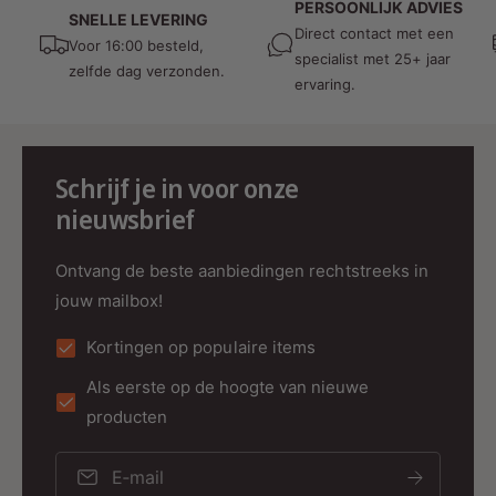
Slimme verlichting:
Geschikt voor gebruik
PERSOONLIJK ADVIES
SNELLE LEVERING
Direct contact met een
met Mi-Light CCT LED-strips, panelen en
Voor 16:00 besteld,
specialist met 25+ jaar
controllers.
zelfde dag verzonden.
ervaring.
Installatie en Gebruik:
Magneetmontage:
Plaats de
afstandsbediening eenvoudig op een
Schrijf je in voor onze
metalen oppervlak of gebruik een houder.
nieuwsbrief
Koppeling:
Verbind de afstandsbediening
Ontvang de beste aanbiedingen rechtstreeks in
met Mi-Light CCT-verlichting of controllers.
jouw mailbox!
Bediening:
Pas helderheid en
kleurtemperatuur draadloos aan binnen een
Kortingen op populaire items
bereik van 30 meter.
Als eerste op de hoogte van nieuwe
Veelgestelde Vragen:
producten
1. Is de afstandsbediening alleen geschikt voor
E‑mail
CCT-verlichting?