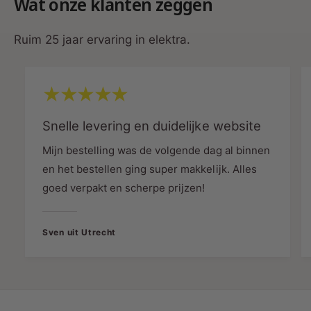
Wat onze klanten zeggen
Materiaal:
Kunststof
Kleur:
Wit
Ruim 25 jaar ervaring in elektra.
Omgeving:
Bedrijfstemperatuur:
-10°C tot +40°C
Garantie:
Snelle levering en duidelijke website
Periode:
2 jaar
Mijn bestelling was de volgende dag al binnen
en het bestellen ging super makkelijk. Alles
Toepassingen:
goed verpakt en scherpe prijzen!
Woonruimtes:
Creëer de perfecte sfeer
door wit-tinten en helderheid aan te passen
Sven uit Utrecht
in woonkamers, slaapkamers en keukens.
Commerciële ruimtes:
Ideaal voor
kantoren en vergaderzalen waar
dynamische verlichting gewenst is.