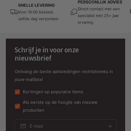
PERSOONLIJK ADVIES
Installatie
SNELLE LEVERING
Direct contact met een
Voor 16:00 besteld,
Eenvoudige en handige installatie met de
specialist met 25+ jaar
zelfde dag verzonden.
magnetische houder.
ervaring.
Veelzijdige Toepassing
Geschikt voor zowel commercieel als
Schrijf je in voor onze
thuisgebruik, ideaal voor het creëren van
nieuwsbrief
sfeerverlichting in elke omgeving.
Technische specificaties:
Ontvang de beste aanbiedingen rechtstreeks in
jouw mailbox!
Afmetingen
: 140 mm lengte, 45 mm
breedte, 15 mm hoogte
Kortingen op populaire items
Gewicht
: 0,07 kg
Als eerste op de hoogte van nieuwe
Bereik Afstandsbediening
: Tot 30 meter
producten
Garantie
: 2 jaar
E‑mail
Productkleur
: Zwart