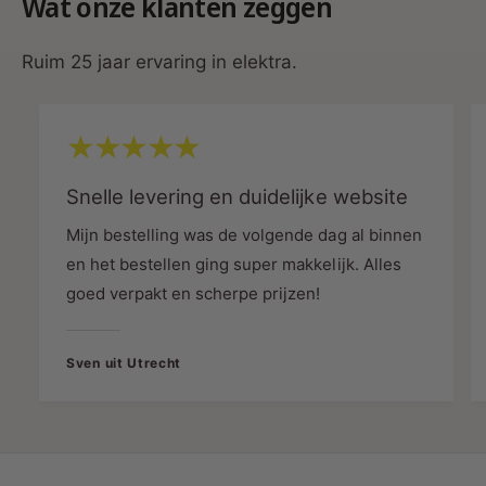
Wat onze klanten zeggen
Pas parameters aan van de dynamische
modus, inclusief kleur, helderheid en
Ruim 25 jaar ervaring in elektra.
lichteffecten.
Bewerk de breedte en kleur van dynamische
modi voor een gepersonaliseerde
verlichtingservaring.
Snelle levering en duidelijke website
Geplande AAN/UIT Instellingen
Mijn bestelling was de volgende dag al binnen
Stel timers in voor automatische AAN/UIT
en het bestellen ging super makkelijk. Alles
schakeling met uitgebreide kleuren.
goed verpakt en scherpe prijzen!
Uitgebreid Bereik met Ondersteuning voor
Meerdere Controllers
Sven uit Utrecht
Besturing tot een afstand van 30 meter,
compatibel met meerdere controllers.
Magnetische Houder voor makkelijke