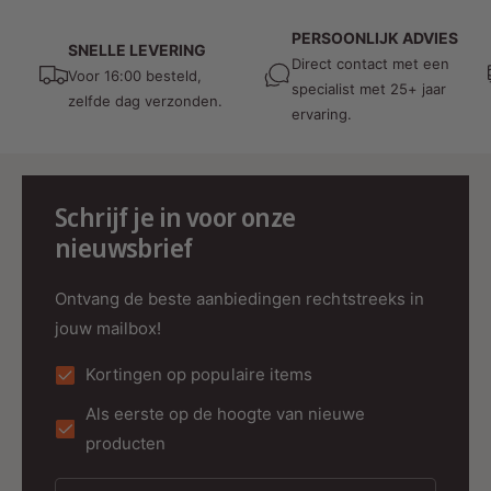
Vermogen
5 Watt
PERSOONLIJK ADVIES
Lichtopbrengst
420 lumen
SNELLE LEVERING
Direct contact met een
Voor 16:00 besteld,
Lichtkleur
2000K-3000K (Dim to Warm)
specialist met 25+ jaar
zelfde dag verzonden.
CRI
>90Ra
ervaring.
Bundelhoek
60°
Dimbaar
Ja (Triac)
Spanning
220-240V AC
Schrijf je in voor onze
Frequentie
50/60 Hz
nieuwsbrief
Flikkervrij
Ja
Ontvang de beste aanbiedingen rechtstreeks in
IP-waarde
IP44
jouw mailbox!
Materiaal
Aluminium
Kleur
Wit
Kortingen op populaire items
Zaagmaat
Ø68-78 mm
Als eerste op de hoogte van nieuwe
Buitenmaat
Ø82 mm
producten
Inbouwhoogte
26 mm
Levensduur
50.000 uur