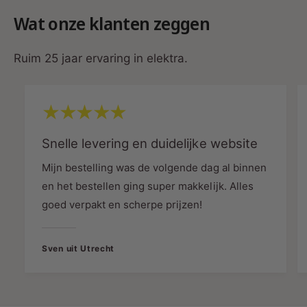
Wat onze klanten zeggen
Compact Slim Fit ontwerp
Ruim 25 jaar ervaring in elektra.
Door de geringe inbouwhoogte van slechts
26
mm
past deze LED inbouwspot vrijwel overal.
Afmetingen
Zaagmaat:
Ø68-78 mm
Snelle levering en duidelijke website
Buitenmaat:
Ø82 mm
Mijn bestelling was de volgende dag al binnen
Inbouwhoogte:
26 mm
en het bestellen ging super makkelijk. Alles
goed verpakt en scherpe prijzen!
Sven uit Utrecht
Technische specificaties
Eigenschap
Specificatie