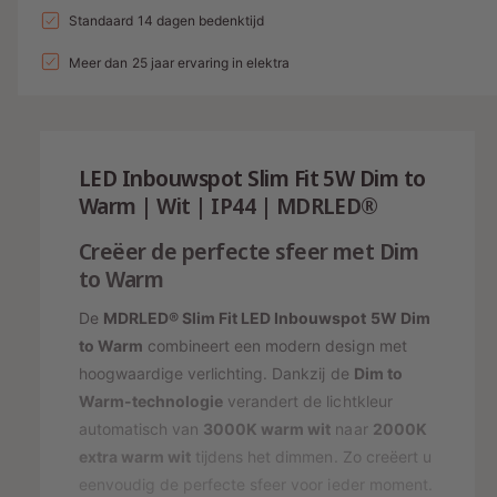
a
n
l
a
Standaard 14 dagen bedenktijd
d
e
v
l
g
l
i
p
e
Meer dan 25 jaar ervaring in elektra
v
a
r
e
n
r
l
h
r
g
i
o
l
l
g
s
j
a
e
LED Inbouwspot Slim Fit 5W Dim to
e
g
r
p
s
n
Warm | Wit | IP44 | MDRLED®
e
y
v
r
n
o
Creëer de perfecte sfeer met Dim
-
v
i
o
to Warm
o
w
j
r
o
e
L
De
MDRLED® Slim Fit LED Inbouwspot 5W Dim
r
s
E
e
L
to Warm
combineert een modern design met
D
E
r
hoogwaardige verlichting. Dankzij de
Dim to
I
D
g
Warm-technologie
verandert de lichtkleur
n
I
automatisch van
3000K warm wit
naar
2000K
a
b
n
o
extra warm wit
tijdens het dimmen. Zo creëert u
v
b
u
o
eenvoudig de perfecte sfeer voor ieder moment.
e