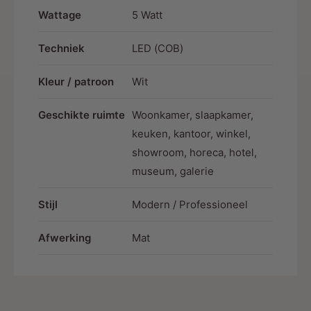
inbouwspot geschikt voor droge én licht
Wattage
5 Watt
vochtige ruimtes.
Techniek
LED (COB)
Perfect voor:
Woonkamers
Kleur / patroon
Wit
Keukens
Geschikte ruimte
Woonkamer, slaapkamer,
Badkamers
keuken, kantoor, winkel,
Slaapkamers
showroom, horeca, hotel,
Gangen
museum, galerie
Kantoren
Stijl
Modern / Professioneel
Hotels
Afwerking
Mat
Horeca
Winkels