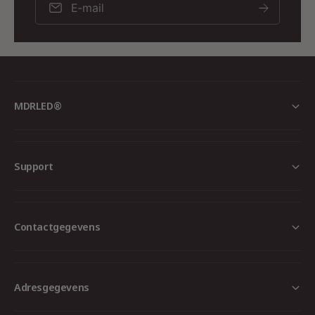
E‑mail
Garantie
3 jaar
Inclusief
Doorlusbare LED-driver
MDRLED®
Energiezuinig en duurzaam
Met een verbruik van slechts
5 Watt
en een
Support
lichtopbrengst van
420 lumen
bespaart u
aanzienlijk op uw energiekosten, terwijl u geniet
van krachtige en sfeervolle verlichting. De lange
Contactgegevens
levensduur van
50.000 uur
zorgt bovendien
voor jarenlang zorgeloos gebruik.
Adresgegevens