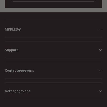
toevoegt aan elke ruimte.
Sfeervolle Verlichting:
Warme lichtkleur van
2200K voor een uitnodigende ambiance.
Energiezuinig:
Bespaar op energiekosten
MDRLED®
zonder concessies te doen aan lichtkwaliteit.
Flexibiliteit:
Volledig dimbaar, geschikt voor
verschillende situaties en voorkeuren.
Support
Duurzaamheid:
Lange levensduur en
milieubewust.
Toepassingen
Contactgegevens
De
MDRLED® LED Filament E27 Peer Dimbaar
Amber 4W
is ideaal voor:
Adresgegevens
Woonkamers en Slaapkamers:
Creëer een
knusse en warme sfeer.