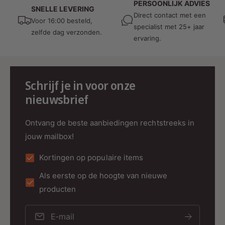
PERSOONLIJK ADVIES
SNELLE LEVERING
Fitting:
E27
Direct contact met een
Voor 16:00 besteld,
specialist met 25+ jaar
zelfde dag verzonden.
ervaring.
Levensduur:
20.000 branduren
Dimbaar:
Ja
Schrijf je in voor onze
Stralingshoek:
Breed
nieuwsbrief
Spanning:
220-240V
Ontvang de beste aanbiedingen rechtstreeks in
jouw mailbox!
Garantie:
2 jaar
Kortingen op populaire items
Als eerste op de hoogte van nieuwe
Waarom Kiezen voor de MDRLED®
producten
LED Filament E27 Peer?
Stijlvol Design:
Een decoratieve
E‑mail
amberkleurige afwerking die charme