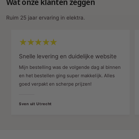
Wat onze klanten zeggen
Artikelnummer:
MDR273788.
Ruim 25 jaar ervaring in elektra.
Garantie:
MDRLED® biedt
2 jaar garantie
,
wat extra vertrouwen geeft in de kwaliteit
van het product.
Technische Specificaties
Snelle levering en duidelijke website
Eigenschap
Details
Mijn bestelling was de volgende dag al binnen
en het bestellen ging super makkelijk. Alles
Vermogen:
4 watt
goed verpakt en scherpe prijzen!
Lichtopbrengst:
67 lumen per watt
Sven uit Utrecht
Kleurtemperatuur:
2200K (Amber, warm wit)
CRI:
>80Ra