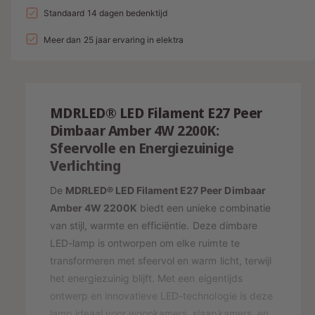
a
n
l
a
Standaard 14 dagen bedenktijd
d
e
v
l
g
l
i
p
e
Meer dan 25 jaar ervaring in elektra
v
a
r
e
n
r
l
h
r
g
i
o
l
l
g
s
j
a
e
MDRLED® LED Filament E27 Peer
e
g
r
p
s
n
Dimbaar Amber 4W 2200K:
e
y
v
r
Sfeervolle en Energiezuinige
n
o
-
v
Verlichting
i
o
o
w
j
r
o
De
MDRLED® LED Filament E27 Peer Dimbaar
e
L
r
s
Amber 4W 2200K
biedt een unieke combinatie
E
e
L
van stijl, warmte en efficiëntie. Deze dimbare
D
E
r
LED-lamp is ontworpen om elke ruimte te
F
D
g
I
transformeren met sfeervol en warm licht, terwijl
F
a
L
I
het energiezuinig blijft. Met een eigentijds
A
v
L
ontwerp en innovatieve LED-technologie is deze
M
A
e
lamp ideaal voor woonkamers, slaapkamers, en