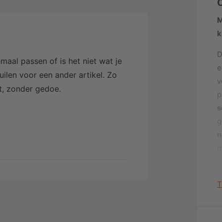
j
M
k
maal passen of is het niet wat je
e
ilen voor een ander artikel. Zo
v
alt, zonder gedoe.
p
s
g
n
m
i
w
T