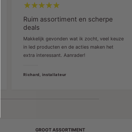
W
Z
|
Optioneel dimbaar
met fase-
W
Z
A
afsnijdingsdimmer
Ruim assortiment en scherpe
W
R
A
deals
T
R
T
Makkelijk gevonden wat ik zocht, veel keuze
Lage verblinding (UGR <21)
dankzij verzonken
in led producten en de acties maken het
lens
extra interessant. Aanrader!
Richard, installateur
Brede lichtverdeling
: 89° gradenbundel
Goede kleurweergave (CRI >85Ra)
IP22
: Geschikt voor droge binnenruimtes
GROOT ASSORTIMENT