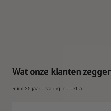
r
g
a
v
e
Wat onze klanten zegge
Ruim 25 jaar ervaring in elektra.