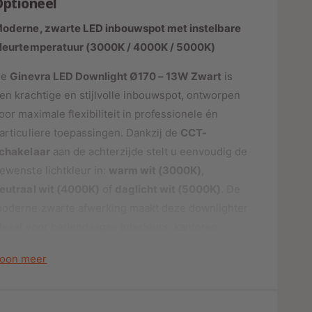
Optioneel
o
o
r
o
oderne, zwarte LED inbouwspot met instelbare
s
L
r
leurtemperatuur (3000K / 4000K / 5000K)
E
L
D
E
De
Ginevra LED Downlight Ø170 – 13W Zwart
is
D
D
O
en krachtige en stijlvolle inbouwspot, ontworpen
D
W
O
oor maximale flexibiliteit in professionele én
N
W
articuliere toepassingen. Dankzij de
CCT-
L
N
chakelaar
aan de achterzijde stelt u eenvoudig de
I
L
G
ewenste lichtkleur in:
warm wit (3000K)
,
I
H
G
eutraal wit (4000K)
of
daglicht wit (5000K)
. De
T
H
oderne zwarte afwerking maakt deze downlighter
|
T
G
deaal voor hedendaagse interieurs, kantoren,
|
i
G
inkels en showrooms.
n
i
oon meer
e
n
v
e
r
v