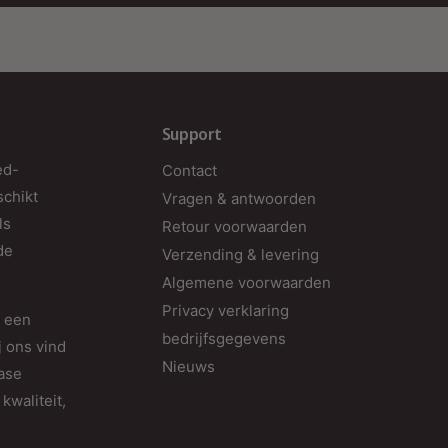
Support
ed-
Contact
schikt
Vragen & antwoorden
ls
Retour voorwaarden
de
Verzending & levering
Algemene voorwaarden
Privacy verklaring
d een
bedrijfsgegevens
j ons vind
Nieuws
fase
kwaliteit,