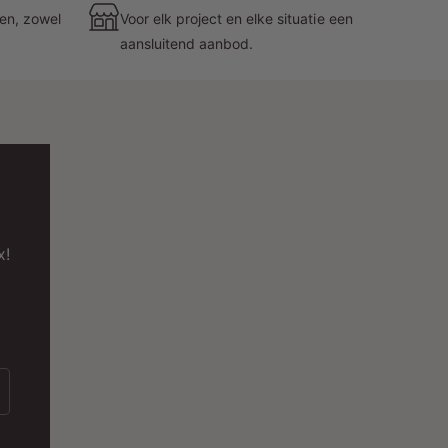
zen, zowel
Voor elk project en elke situatie een
aansluitend aanbod.
IK07 slagvastheid
Lange levensduur
: 50.000 uur
Inclusief externe driver, eurostekker en
x!
handleiding
5 jaar garantie