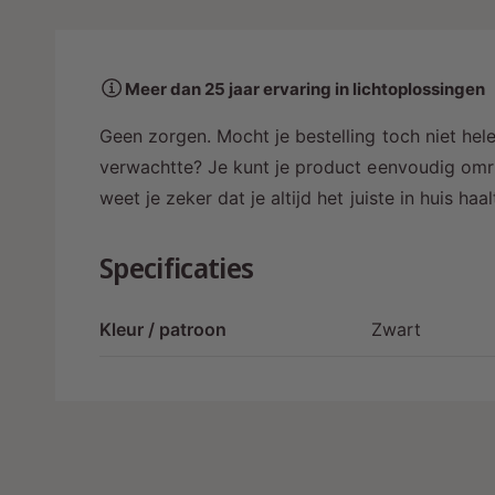
a
a
r
Meer dan 25 jaar ervaring in lichtoplossingen
i
n
Geen zorgen. Mocht je bestelling toch niet hele
g
verwachtte? Je kunt je product eenvoudig omru
a
weet je zeker dat je altijd het juiste in huis ha
l
l
Specificaties
e
r
Kleur / patroon
Zwart
y
-
w
e
e