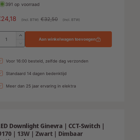
391 op voorraad
A
€24,18
N
€32,50
(Incl. BTW)
(Incl. BTW)
a
o
A
n
r
A
Aan winkelwagen toevoegen
a
b
m
A
n
a
a
t
n
Voor 16:00 besteld, zelfde dag verzonden
e
l
a
t
l
a
d
e
Standaard 14 dagen bedenktijd
v
l
p
e
v
Meer dan 25 jaar ervaring in elektra
r
n
r
e
h
r
g
i
o
l
s
j
g
a
e
p
s
g
n
ED Downlight Ginevra | CCT-Switch |
e
v
n
Ø170 | 13W | Zwart | Dimbaar
o
v