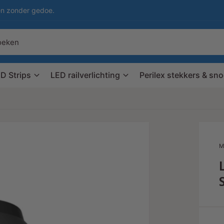
en zonder gedoe.
D Strips
LED railverlichting
Perilex stekkers & sn
M