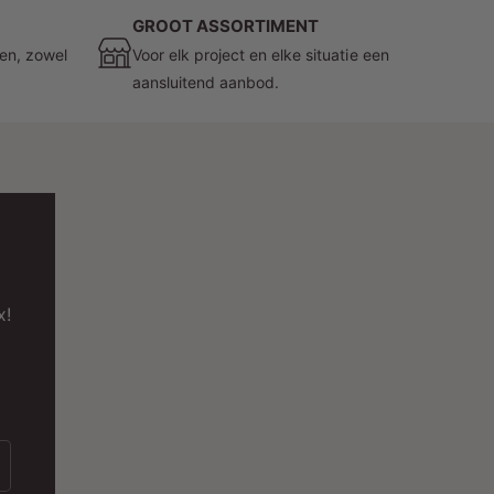
ies voor de Gouden Ring van MDRLED® en
GROOT ASSORTIMENT
pgrade uw verlichtingsbeleving. Voeg een
zen, zowel
Voor elk project en elke situatie een
aardevolle tijdloze klasse toe aan uw railspots
aansluitend aanbod.
72088 en 272095 en geniet van de perfecte
ombinatie van stijl en functionaliteit.
Bestel de Gouden Ring vandaag nog
estel de Gouden Ring voor 1-Fase Railarmaturen
andaag nog en ontdek hoe deze elegante
oevoegingen uw verlichtingssysteem naar een
oger niveau tilt. MDRLED® , uw partner in
x!
oogwaardige verlichtingsoplossingen. Kies voor
tijl, kies voor duurzaamheid, kies voor MDRLED® .