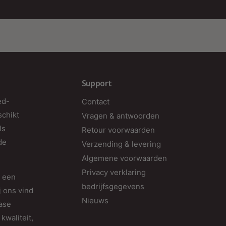
Support
ed-
Contact
schikt
Vragen & antwoorden
ls
Retour voorwaarden
de
Verzending & levering
Algemene voorwaarden
Privacy verklaring
d een
bedrijfsgegevens
j ons vind
Nieuws
fase
kwaliteit,