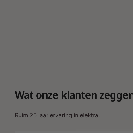
r
g
a
v
e
Wat onze klanten zegge
Ruim 25 jaar ervaring in elektra.