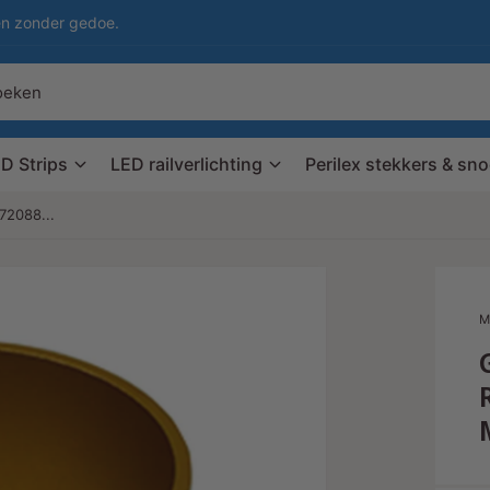
en zonder gedoe.
D Strips
LED railverlichting
Perilex stekkers & sn
2088...
M