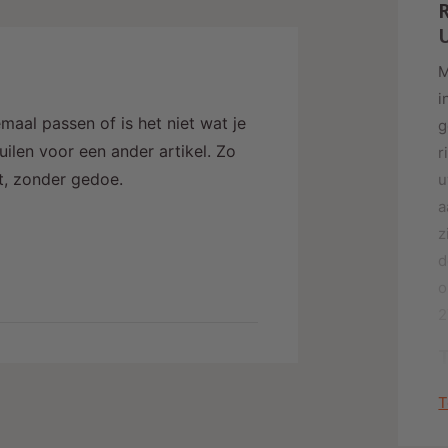
R
i
j
M
i
maal passen of is het niet wat je
g
ilen voor een ander artikel. Zo
r
alt, zonder gedoe.
u
a
z
d
o
2
T
D
T
t