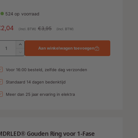
524 op voorraad
A
€2,04
N
€3,95
(Incl. BTW)
(Incl. BTW)
a
o
A
n
r
A
Aan winkelwagen toevoegen
a
b
m
A
n
a
a
t
n
Voor 16:00 besteld, zelfde dag verzonden
e
l
a
t
l
a
d
e
Standaard 14 dagen bedenktijd
v
l
p
e
v
Meer dan 25 jaar ervaring in elektra
r
n
r
e
h
r
g
i
o
l
s
j
g
a
e
p
s
g
n
MDRLED® Gouden Ring voor 1-Fase
e
v