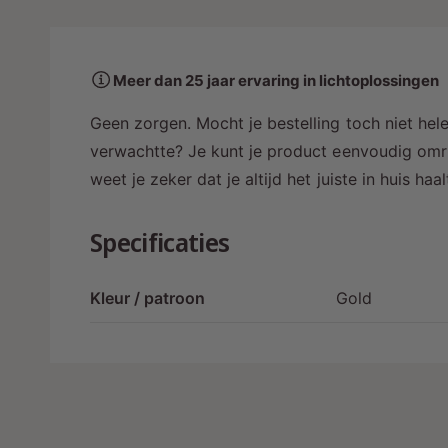
a
a
r
Meer dan 25 jaar ervaring in lichtoplossingen
i
n
Geen zorgen. Mocht je bestelling toch niet hele
g
verwachtte? Je kunt je product eenvoudig omru
a
weet je zeker dat je altijd het juiste in huis ha
l
l
Specificaties
e
r
Kleur / patroon
Gold
y
-
w
e
e