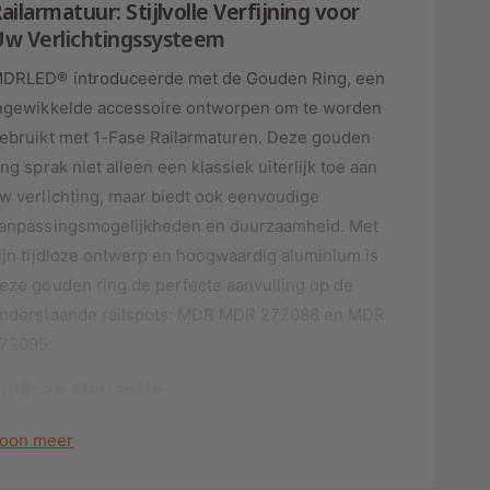
n
ailarmatuur: Stijlvolle Verfijning voor
o
v
Uw Verlichtingssysteem
o
o
r
o
DRLED® introduceerde met de Gouden Ring, een
s
G
r
ngewikkelde accessoire ontworpen om te worden
O
G
U
ebruikt met 1-Fase Railarmaturen. Deze gouden
O
D
U
ing sprak niet alleen een klassiek uiterlijk toe aan
E
D
w verlichting, maar biedt ook eenvoudige
N
E
anpassingsmogelijkheden en duurzaamheid. Met
R
N
I
ijn tijdloze ontwerp en hoogwaardig aluminium is
R
N
I
eze gouden ring de perfecte aanvulling op de
G
N
nderstaande railspots: MDR MDR 272088 en MDR
V
G
O
72095.
V
O
O
ijdloze Elegantie
R
O
1
R
-
e Gouden Ring is ontworpen om tijdloze elegantie
1
oon meer
F
-
oe te voegen aan uw verlichtingssysteem. Het
A
F