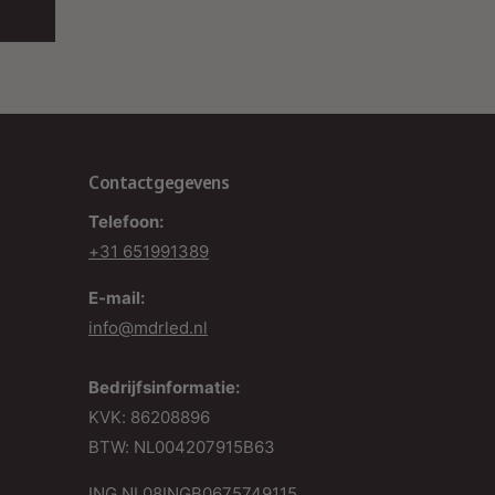
Contactgegevens
Telefoon:
+31 651991389
E-mail:
info@mdrled.nl
Bedrijfsinformatie:
KVK: 86208896
BTW: NL004207915B63
ING NL08INGB0675749115