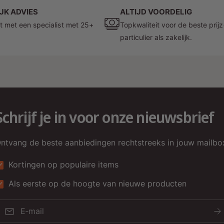
K
JK ADVIES
ALTIJD VOORDELIG
u
t met een specialist met 25+
Topkwaliteit voor de beste prij
w
particulier als zakelijk.
2
c
B
Schrijf je in voor onze nieuwsbrief
v
t
h
ntvang de beste aanbiedingen rechtstreeks in jouw mailbo
h
Kortingen op populaire items
s
Als eerste op de hoogte van nieuwe producten
E‑mail