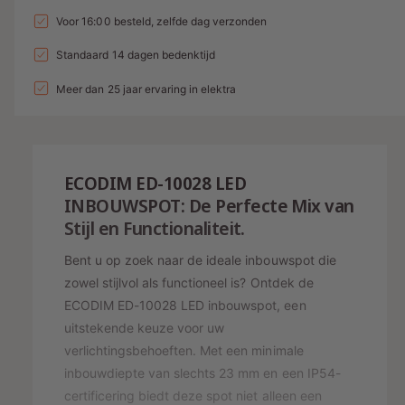
i
i
a
t
n
t
Voor 16:00 besteld, zelfde dag verzonden
n
a
e
l
t
a
l
g
a
Standaard 14 dagen bedenktijd
d
e
v
l
l
a
i
p
e
Meer dan 25 jaar ervaring in elektra
v
l
r
e
n
r
l
h
r
g
i
o
e
l
g
s
j
a
r
E
CODIM ED-10028 LED
e
g
p
s
y
n
INBOUWSPOT: De Perfecte Mix van
e
v
-
r
Stijl en Functionaliteit.
n
o
v
w
i
o
Bent u op zoek naar de ideale inbouwspot die
o
e
j
r
o
zowel stijlvol als functioneel is? Ontdek de
e
E
r
s
ECODIM ED-10028 LED inbouwspot, een
C
r
E
uitstekende keuze voor uw
O
C
g
verlichtingsbehoeften. Met een minimale
D
O
a
I
inbouwdiepte van slechts 23 mm en een IP54-
D
M
v
I
certificering biedt deze spot niet alleen een