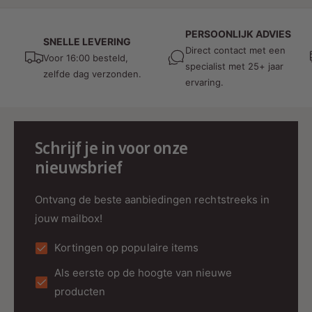
CRI:
>95Ra
Gradenbundel:
60°
PERSOONLIJK ADVIES
SNELLE LEVERING
IP-Waarde:
IP54
Direct contact met een
Voor 16:00 besteld,
specialist met 25+ jaar
Inbouwdiepte:
23mm
zelfde dag verzonden.
ervaring.
Ingangsspanning:
220-240V (AC)
Uitgangsspanning:
14-25V(DC)
Garantie:
2 jaar
Schrijf je in voor onze
nieuwsbrief
Uw Partner in Verlichting
Ontvang de beste aanbiedingen rechtstreeks in
Bij MDRLED® streven we ernaar om
jouw mailbox!
hoogwaardige verlichtingsoplossingen te bieden
die zowel esthetisch als functioneel zijn. Met de
Kortingen op populaire items
ECODIM ED-10028 LED inbouwspot kunt u
Als eerste op de hoogte van nieuwe
rekenen op kwaliteit, duurzaamheid en stijl in
producten
één product.