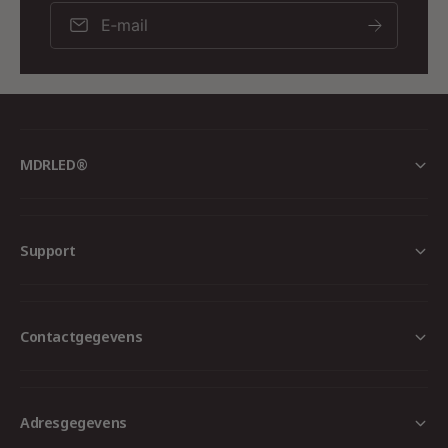
Kies voor de ECODIM ED-10028 LED inbouwspot
E‑mail
en verlicht uw ruimtes op een manier die zowel
uw ogen als uw geest zal verheugen.
MDRLED®
Support
Contactgegevens
Adresgegevens