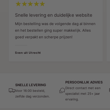
Snelle levering en duidelijke website
Toepassingen
Mijn bestelling was de volgende dag al binnen
De
DALI 3-Fase Rail T-Vorm Connector Right-2
en het bestellen ging super makkelijk. Alles
– Zwart
is veelzijdig inzetbaar in diverse
goed verpakt en scherpe prijzen!
omgevingen:
Winkels en showrooms
: Voor
Sven uit Utrecht
aantrekkelijke productpresentaties met
gerichte verlichting.
Kantoorruimten
: Zorg voor veelzijdige en
consistente verlichting in werkruimtes.
PERSOONLIJK ADVIES
Horeca
: Voeg een sfeervolle en strategisch
SNELLE LEVERING
Direct contact met een
geplaatste verlichting toe aan restaurants en
Voor 16:00 besteld,
specialist met 25+ jaar
cafés.
zelfde dag verzonden.
ervaring.
Galerijen en musea
: Benadruk kunstwerken