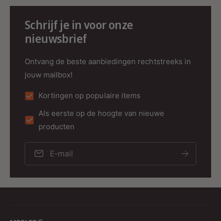
en tentoonstellingen met precieze
meerrichtingsverlichting.
Schrijf je in voor onze
nieuwsbrief
Ontvang de beste aanbiedingen rechtstreeks in
Technische Specificaties
jouw mailbox!
Afmetingen
:
Kortingen op populaire items
Lengte: 200 mm
Als eerste op de hoogte van nieuwe
Breedte: 115 mm
producten
Hoogte: 33 mm
E‑mail
Kleur
: Zwart
Materiaal
: Polycarbonaat (PC)
Garantie
: 5 jaar