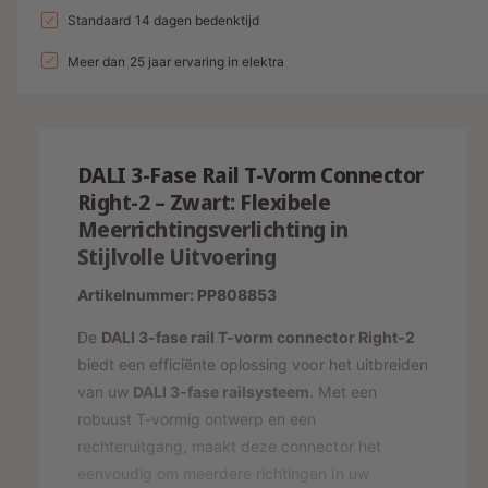
a
n
l
a
Standaard 14 dagen bedenktijd
d
e
v
l
g
l
i
p
e
Meer dan 25 jaar ervaring in elektra
v
a
r
e
n
r
l
h
r
g
i
o
l
l
g
s
j
a
e
DALI 3-Fase Rail T-Vorm Connector
e
g
r
p
s
n
Right-2 – Zwart: Flexibele
e
y
v
r
Meerrichtingsverlichting in
n
o
-
v
Stijlvolle Uitvoering
i
o
o
w
j
r
o
Artikelnummer: PP808853
e
D
r
s
A
e
De
DALI 3-fase rail T-vorm connector Right-2
D
L
A
r
biedt een efficiënte oplossing voor het uitbreiden
I
L
van uw
DALI 3-fase railsysteem
. Met een
g
3
I
robuust T-vormig ontwerp en een
a
-
3
rechteruitgang, maakt deze connector het
F
v
-
A
eenvoudig om meerdere richtingen in uw
F
e