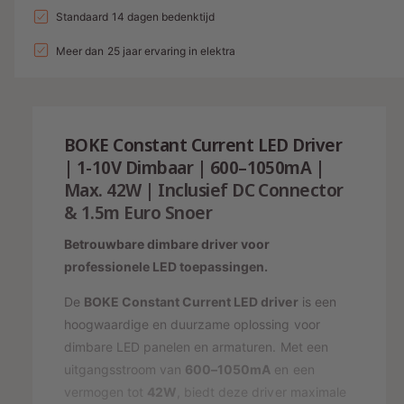
a
n
l
a
Standaard 14 dagen bedenktijd
d
e
v
l
g
l
i
p
e
Meer dan 25 jaar ervaring in elektra
v
a
r
e
n
r
l
h
r
g
i
o
l
l
g
s
j
a
e
BOKE Constant Current LED Driver
e
g
r
p
s
n
| 1-10V Dimbaar | 600–1050mA |
e
y
v
r
Max. 42W | Inclusief DC Connector
n
o
-
v
& 1.5m Euro Snoer
i
o
o
w
j
r
o
Betrouwbare dimbare driver voor
e
B
r
s
professionele LED toepassingen.
O
e
B
K
O
r
De
BOKE Constant Current LED driver
is een
E
K
hoogwaardige en duurzame oplossing voor
g
C
E
dimbare LED panelen en armaturen. Met een
a
O
C
uitgangsstroom van
600–1050mA
en een
N
v
O
S
vermogen tot
42W
, biedt deze driver maximale
N
e