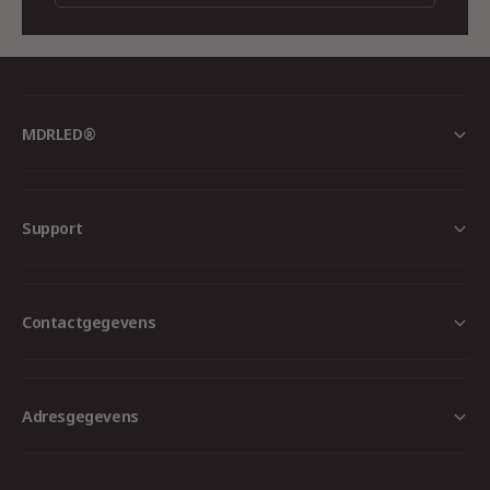
Kantoren en vergaderruimtes
Horeca en showrooms
MDRLED®
Woningbouw
Support
Overige
constante stroom LED armaturen
Contactgegevens
Conclusie:
De
BOKE Constant Current 1-10V
dimbare LED driver 42W
combineert
betrouwbaarheid, gebruiksgemak en energie-
Adresgegevens
efficiëntie. Met meegeleverde
aansluitaccessoires, lange levensduur en
stabiele prestaties is dit de perfecte keuze voor