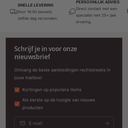
PERSOONLIJK ADVIES
SNELLE LEVERING
Voordelen
Direct contact met een
Voor 16:00 besteld,
specialist met 25+ jaar
zelfde dag verzonden.
✔
Traploos dimbaar
via 1-10V sturing – perfect
ervaring.
voor sfeer en efficiëntie.
✔
Direct klaar voor gebruik
– geleverd met
connector en aansluitsnoer.
Schrijf je in voor onze
✔
Constant Current uitgang
– voorkomt
nieuwsbrief
flikkering en verlengt levensduur LED’s.
✔
Compact ontwerp
– eenvoudig te integreren
in armaturen of plafonds.
Ontvang de beste aanbiedingen rechtstreeks in
✔
Zeer betrouwbaar
– 100.000 branduren en 5
jouw mailbox!
jaar garantie.
Kortingen op populaire items
Toepassingen
Als eerste op de hoogte van nieuwe
producten
LED panelen
E‑mail