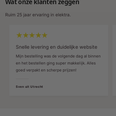
Wat onze klanten zeggen
2
4
W
2
A
Ruim 25 jaar ervaring in elektra.
W
Afmetingen:
103 × 68.5 × 31 mm
T
A
T
T
T
Levensduur:
Tot 100.000 uur
Snelle levering en duidelijke website
Mijn bestelling was de volgende dag al binnen
Garantie:
5 jaar
en het bestellen ging super makkelijk. Alles
goed verpakt en scherpe prijzen!
Inclusief:
1.5m euro aansluitsnoer + female
DC connector
Sven uit Utrecht
Keurmerken:
CE, ENEC, RCM, CCC, UKCA,
EL