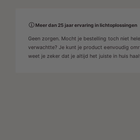
a
a
r
Meer dan 25 jaar ervaring in lichtoplossingen
i
n
Geen zorgen. Mocht je bestelling toch niet hele
g
verwachtte? Je kunt je product eenvoudig omru
a
weet je zeker dat je altijd het juiste in huis ha
l
l
e
r
y
-
w
e
e