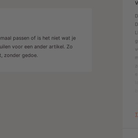
V
D
D
L
maal passen of is het niet wat je
g
ilen voor een ander artikel. Zo
v
alt, zonder gedoe.
m
z
e
l
b
B
T
E
a
H