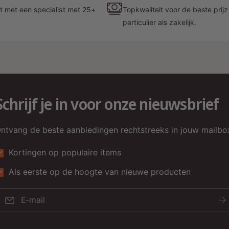
E
t met een specialist met 25+
Topkwaliteit voor de beste prij
particulier als zakelijk.
D
v
c
k
v
Schrijf je in voor onze nieuwsbrief
H
m
ntvang de beste aanbiedingen rechtstreeks in jouw mailbo
p
r
Kortingen op populaire items
C
Als eerste op de hoogte van nieuwe producten
D
E‑mail
D
o