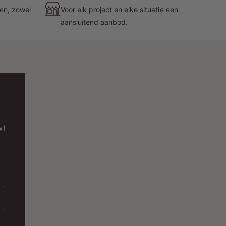
envoudige Installatie en Gebruik
zen, zowel
Voor elk project en elke situatie een
aansluitend aanbod.
e installatie van deze driver is eenvoudig en
ereist geen uitgebreide technische kennis. Met
ompacte afmetingen en een neutrale witte kleur
an deze driver discreet in verschillende
erlichtingsconfiguraties worden geïnstalleerd.
et feit dat deze driver compatibel is met dimmers
aakt het mogelijk om de lichtintensiteit aan te
x!
assen aan de specifieke eisen van verschillende
uimtes.
onclusie
e ACTEC CONSTANT CURRENT DIMBAAR
RIVER 8W is een beperkte en betrouwbare
plossing voor kracht die op zoek is naar een