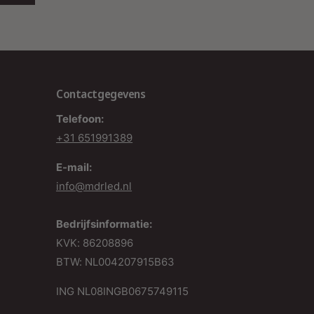
anpasbare verlichtingsoplossing met optimalisatie
n gedachten. Of het nu om kantoorruimtes,
agazijnen of klaslokalen gaat, deze driver biedt
e flexibiliteit van de verlichting aan de passagiers
an de behoeften van de ruimte.
Contactgegevens
et krachtige prestaties, eenvoudige installatie en
Telefoon:
ebruik, en robuustheid voor verschillende
+31 651991389
mgevingen, is deze dim-bare LED-driver een
E-mail:
aardevolle aanvulling op elk project waar
info@mdrled.nl
oogwaardige LED -verlichting vereist is.
e mogelijkheid om te dimmen opent de deur naar
Bedrijfsinformatie:
nergiebesparing en aanpasbare sfeerverlichting.
KVK: 86208896
et de ACTEC CONSTANT CURRENT DIMBAAR
BTW: NL004207915B63
RIVER 8W ben je verzekerd van een betrouwbare
ING NL08INGB0675749115
ichtbron die aan al je verlichtingsbehoeften kan
oldoen.