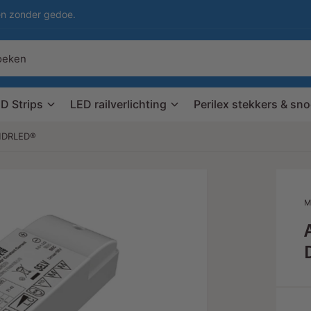
en zonder gedoe.
D Strips
LED railverlichting
Perilex stekkers & sn
MDRLED®
M