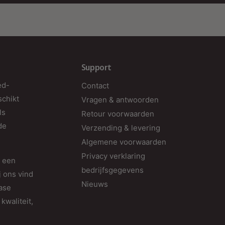
a
i
m
d
a
Support
M
ed-
Contact
g
schikt
Vragen & antwoorden
o
ls
Retour voorwaarden
w
de
Verzending & levering
h
Algemene voorwaarden
D
Privacy verklaring
d een
e
bedrijfsgegevens
j ons vind
M
Nieuws
fase
D
kwaliteit,
l
v