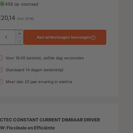
456 op voorraad
N
€20,14
(Incl. BTW)
o
A
A
Aan winkelwagen toevoegen
a
m
A
n
a
a
t
n
Voor 16:00 besteld, zelfde dag verzonden
a
t
l
a
e
Standaard 14 dagen bedenktijd
v
l
p
e
v
Meer dan 25 jaar ervaring in elektra
r
e
h
r
o
l
g
a
e
s
g
n
e
CTEC CONSTANT CURRENT DIMBAAR DRIVER
v
n
W: Flexibele en Efficiënte
o
v