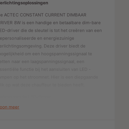
o
erlichtingsoplossingen
o
r
o
A
e ACTEC CONSTANT CURRENT DIMBAAR
r
C
A
RIVER 8W is een handige en betaalbare dim-bare
T
C
ED-driver die de sleutel is tot het creëren van een
E
T
epersonaliseerde en energiezuinige
C
E
C
erlichtingsomgeving. Deze driver biedt de
C
O
C
ogelijkheid om een ​​hoogspanningssignaal te
N
O
etten naar een laagspanningssignaal, een
S
N
T
ssentiële functie bij het aansluiten van LED -
S
A
T
ampen op het stroomnet. Hier is een diepgaande
N
A
lik op wat deze chauffeur te bieden heeft.
T
N
C
T
elang van de LED-Driver
U
C
R
U
oon meer
en LED-driver is een essentieel onderdeel bij het
R
R
ansluiten van LED -lampen op het elektriciteitsnet.
E
R
N
oewel veel armaturen al zijn uitgerust met
E