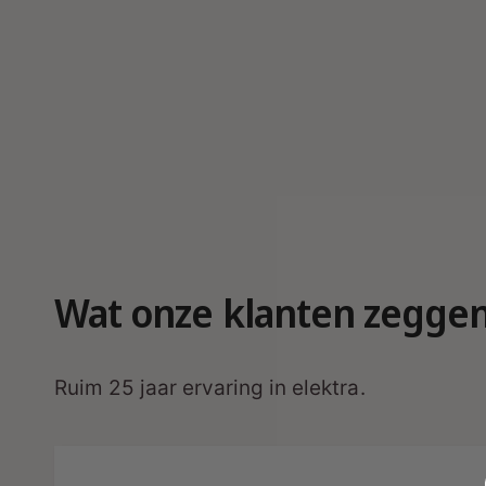
r
g
a
v
e
Wat onze klanten zegge
Ruim 25 jaar ervaring in elektra.