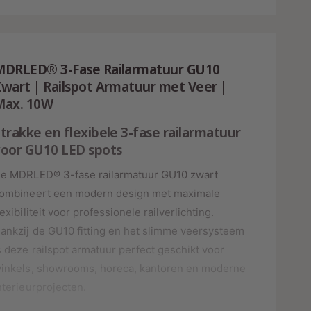
h
r
g
i
o
l
s
j
g
a
e
p
s
g
n
MDRLED® 3-Fase Railarmatuur GU10
e
v
n
wart | Railspot Armatuur met Veer |
o
v
Max. 10W
o
o
r
o
trakke en flexibele 3-fase railarmatuur
s
3
r
voor GU10 LED spots
-
3
F
-
e MDRLED® 3-fase railarmatuur GU10 zwart
A
F
ombineert een modern design met maximale
S
A
E
S
lexibiliteit voor professionele railverlichting.
R
E
ankzij de GU10 fitting en het slimme veersysteem
A
R
s deze railspot armatuur perfect geschikt voor
I
A
L
inkels, showrooms, horeca, kantoren en moderne
I
A
L
nterieurprojecten.
R
A