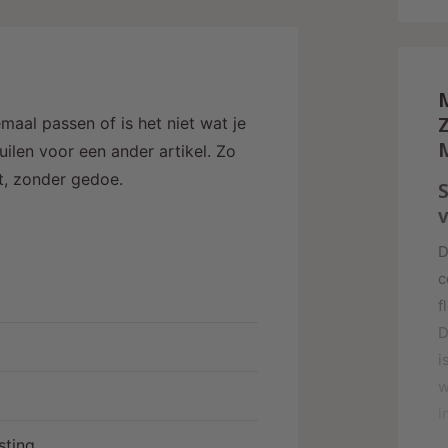
r
Z
maal passen of is het niet wat je
i
ilen voor een ander artikel. Zo
j
alt, zonder gedoe.
S
D
c
f
D
i
w
i
sting