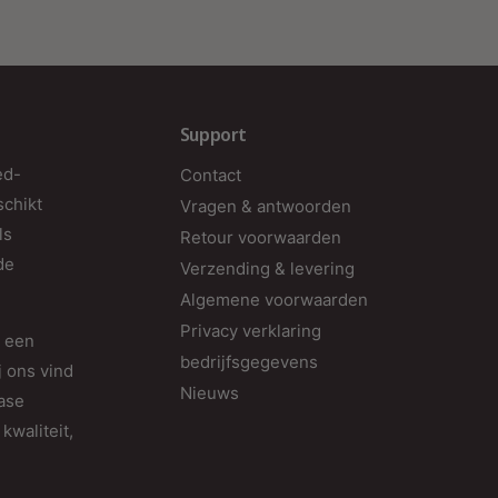
M
Support
ed-
Contact
schikt
Vragen & antwoorden
ls
Retour voorwaarden
de
Verzending & levering
H
Algemene voorwaarden
Privacy verklaring
d een
bedrijfsgegevens
j ons vind
Nieuws
fase
kwaliteit,
D