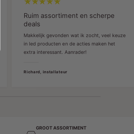
eze 3-fase railarmatuur is uitgevoerd in strak mat
Ruim assortiment en scherpe
wart aluminium en sluit perfect aan bij:
deals
Moderne interieurs
Makkelijk gevonden wat ik zocht, veel keuze
Retailconcepten
in led producten en de acties maken het
extra interessant. Aanrader!
Industriële stijlen
Horeca-inrichtingen
Richard, installateur
Showrooms
Kantoren
ankzij het minimalistische ontwerp blijft de focus
olledig op de verlichting en het interieur.
GROOT ASSORTIMENT