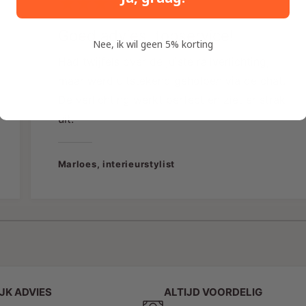
D
Goed advies, topservice!
z
Nee, ik wil geen 5% korting
Had twijfels over de juiste railverlichting,
maar werd uitstekend geholpen via de chat.
De verlichting werkt perfect en ziet er strak
uit.
Marloes, interieurstylist
1
/
van
4
D
v
JK ADVIES
ALTIJD VOORDELIG