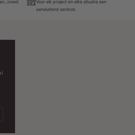
zen, zowel
Voor elk project en elke situatie een
aansluitend aanbod.
eschikt voor GU10 LED spots
e armatuur is geschikt voor:
GU10 LED spots
Ø50 mm lichtbronnen
Dimbare GU10 lampen
x!
Smart GU10 spots
ierdoor kiest u zelf:
Lichtkleur
Bundelhoek
Lichtsterkte