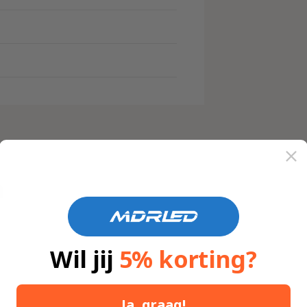
o
d
e
n
n
Wil jij
5% korting?
Ja, graag!