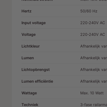
r
g
Hertz
50/60 Hz
a
v
Input voltage
220-240V AC
e
Voltage
220-240V AC
Lichtkleur
Afhankelijk va
Lumen
Afhankelijk va
Lichtopbrengst
Afhankelijk v
Lumen efficiëntie
Afhankelijk va
Wattage
Max. 10 Watt
Techniek
3-fase railarm