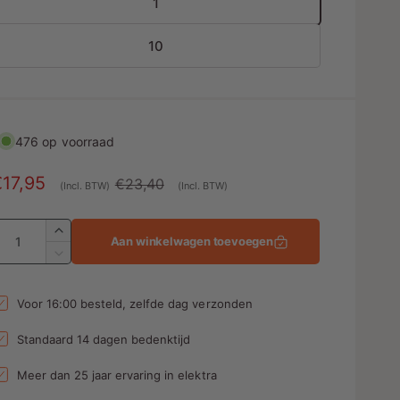
1
10
476 op voorraad
A
€17,95
N
€23,40
(Incl. BTW)
(Incl. BTW)
a
o
A
n
r
A
Aan winkelwagen toevoegen
a
b
m
A
n
a
a
t
n
Voor 16:00 besteld, zelfde dag verzonden
e
l
a
t
l
a
d
e
Standaard 14 dagen bedenktijd
v
l
p
e
v
Meer dan 25 jaar ervaring in elektra
r
n
r
e