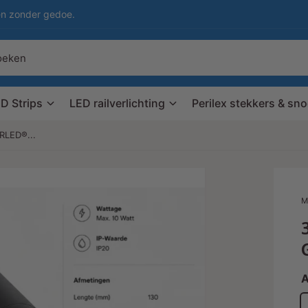
en zonder gedoe.
D Strips
LED railverlichting
Perilex stekkers & sn
LED®...
M
A