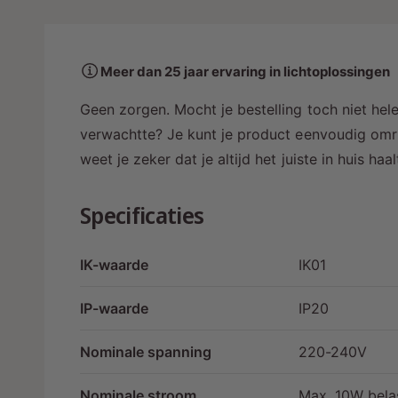
a
a
r
Meer dan 25 jaar ervaring in lichtoplossingen
i
n
Geen zorgen. Mocht je bestelling toch niet hele
g
verwachtte? Je kunt je product eenvoudig omru
a
weet je zeker dat je altijd het juiste in huis ha
l
l
Specificaties
e
r
IK-waarde
IK01
y
-
IP-waarde
IP20
w
Nominale spanning
220-240V
e
e
Nominale stroom
Max. 10W bela