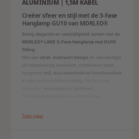
ALUMINIUM | 1,5M KABEL
a
H
n
a
Creëer sfeer en stijl met de 3-Fase
g
n
Hanglamp GU10 van MDRLED®
l
g
a
l
Breng elegantie en veelzijdigheid samen met de
m
a
p
MDRLED® LADE 3-Fase Hanglamp met GU10
m
G
fitting
.
p
U
G
Met een
strak, matzwart design
en vervaardigd
1
U
uit hoogwaardig aluminium, combineert deze
0
1
hanglamp
stijl, duurzaamheid en functionaliteit
Z
0
in één moderne lichtoplossing. Perfect voor
w
Z
a
gebruik in
woonkamers, kantoren,
w
r
a
horecagelegenheden en showrooms
.
t
r
|
t
M
|
Toon meer
D
M
R
D
L
Belangrijkste voordelen
R