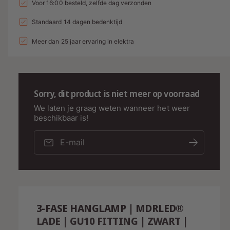
n
t
Voor 16:00 besteld, zelfde dag verzonden
n
a
l
t
a
l
g
a
Standaard 14 dagen bedenktijd
e
v
l
l
a
p
e
Meer dan 25 jaar ervaring in elektra
v
l
r
e
r
l
h
r
i
o
e
l
g
j
a
r
Sorry, dit product is niet meer op voorraad
e
g
s
y
n
e
We laten je graag weten wanneer het weer
v
-
beschikbaar is!
n
o
v
w
o
o
E-mail
e
r
o
e
3
r
-
r
3
F
-
g
a
F
a
s
a
3-FASE HANGLAMP | MDRLED®
e
v
s
LADE | GU10 FITTING | ZWART |
H
e
e