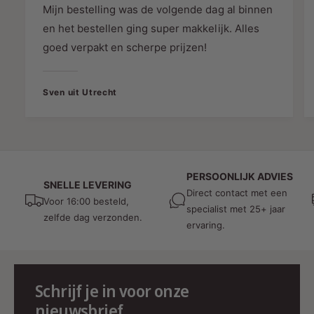
Mijn bestelling was de volgende dag al binnen
Type
3-fase hanglamp
en het bestellen ging super makkelijk. Alles
Fitting
GU10
goed verpakt en scherpe prijzen!
Materiaal
Aluminium
Kleur
Mat zwart
Sven uit Utrecht
Afmetingen
Ø60 × 130 mm
Kabellengte
1,5 meter
Voeding
3-fase railsysteem
Lichtbron
Niet inbegrepen (GU10 LED naar 
PERSOONLIJK ADVIES
Beschermingsklasse
IP20 (voor binnengebruik)
SNELLE LEVERING
Direct contact met een
Garantie
2 jaar
Voor 16:00 besteld,
specialist met 25+ jaar
zelfde dag verzonden.
Keurmerken
CE, RoHS
ervaring.
Schrijf je in voor onze
nieuwsbrief
Flexibiliteit met GU10 fitting