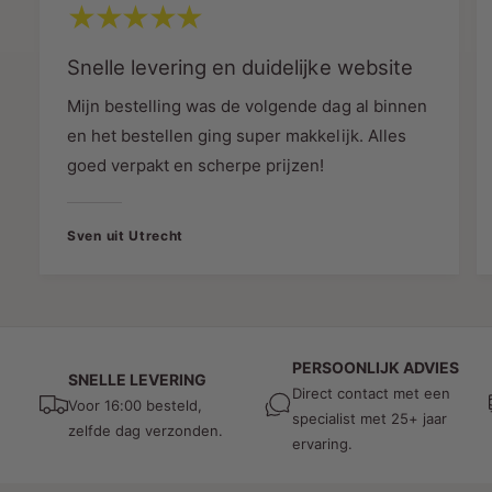
Eenvoudige Installatie en
Snelle levering en duidelijke website
Integratie
Mijn bestelling was de volgende dag al binnen
Compatibel met 3-fase railsystemen:
en het bestellen ging super makkelijk. Alles
Deze adapter is ontworpen om naadloos te
goed verpakt en scherpe prijzen!
integreren met uw bestaande 3-fase
railsysteem, waardoor de installatie
eenvoudig en snel is.
Sven uit Utrecht
Flexibele Aanpassing:
Biedt de
mogelijkheid om uw verlichtingssysteem
gemakkelijk aan te passen en te her
configureren, afhankelijk van uw
PERSOONLIJK ADVIES
veranderende behoeften.
SNELLE LEVERING
Direct contact met een
Voor 16:00 besteld,
specialist met 25+ jaar
Strakke en Moderne Esthetiek
zelfde dag verzonden.
ervaring.
Stijlvol Zwart Ontwerp:
De zwarte