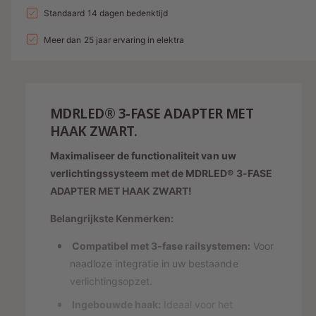
a
n
l
a
Standaard 14 dagen bedenktijd
e
v
l
g
l
p
e
Meer dan 25 jaar ervaring in elektra
v
a
r
e
r
l
h
r
i
o
l
l
g
j
a
e
MDRLED® 3-FASE ADAPTER MET
e
g
r
s
n
HAAK ZWART.
e
y
v
n
Maximaliseer de functionaliteit van uw
o
-
v
o
verlichtingssysteem met de MDRLED® 3-FASE
o
w
r
o
ADAPTER MET HAAK ZWART!
e
3
r
-
e
Belangrijkste Kenmerken:
3
F
-
r
A
Compatibel met 3-fase railsystemen:
Voor
F
g
S
naadloze integratie in uw bestaande
A
a
E
S
verlichtingsopzet.
A
v
E
Ingebouwde haak:
Ideaal voor het
D
A
e