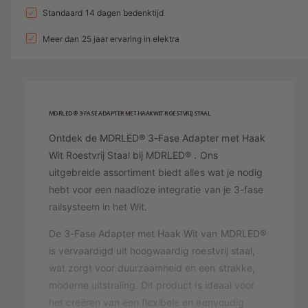
a
n
l
a
Standaard 14 dagen bedenktijd
e
v
l
g
l
p
e
Meer dan 25 jaar ervaring in elektra
v
a
r
e
r
l
h
r
i
o
l
l
g
j
a
e
e
g
MDRLED® 3-FASE ADAPTER MET HAAK WIT ROESTVRIJ STAAL
r
s
n
e
y
Ontdek de MDRLED® 3-Fase Adapter met Haak
v
n
o
-
Wit Roestvrij Staal bij MDRLED® . Ons
v
o
o
uitgebreide assortiment biedt alles wat je nodig
w
r
o
hebt voor een naadloze integratie van je 3-fase
e
3
r
railsysteem in het Wit.
-
e
3
F
-
r
De 3-Fase Adapter met Haak Wit van MDRLED®
A
F
g
is vervaardigd uit hoogwaardig roestvrij staal,
S
A
a
wat zorgt voor duurzaamheid en een strakke,
E
S
A
v
moderne uitstraling. Dit product is ideaal voor
E
D
A
het creëren van een flexibele en eenvoudig
e