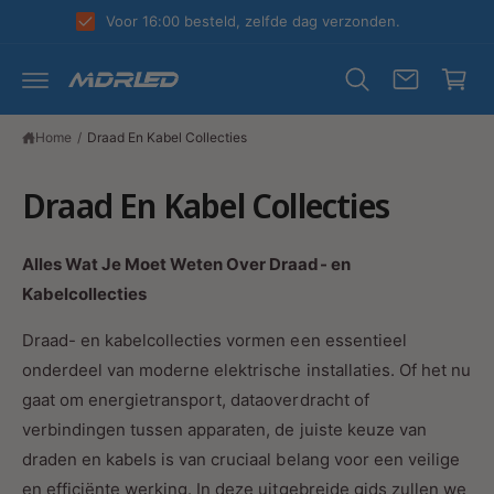
R
k
Voor 16:00 besteld, zelfde dag verzonden.
D
el
E
C
w
O
N
a
T
E
g
Home
/
Draad En Kabel Collecties
N
T
e
Draad En Kabel Collecties
n
Alles Wat Je Moet Weten Over Draad- en
Kabelcollecties
Draad- en kabelcollecties vormen een essentieel
onderdeel van moderne elektrische installaties. Of het nu
gaat om energietransport, dataoverdracht of
verbindingen tussen apparaten, de juiste keuze van
draden en kabels is van cruciaal belang voor een veilige
en efficiënte werking. In deze uitgebreide gids zullen we