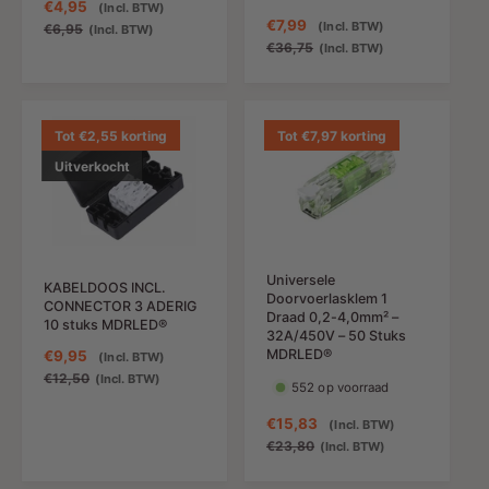
A
€4,95
N
(Incl. BTW)
A
€7,99
N
(Incl. BTW)
a
o
€6,95
(Incl. BTW)
a
o
€36,75
(Incl. BTW)
n
r
n
r
b
m
b
m
i
a
i
a
e
l
e
l
Tot €2,55 korting
Tot €7,97 korting
d
e
d
e
i
p
Uitverkocht
i
p
n
r
n
r
g
i
g
i
s
j
s
j
p
s
p
s
r
Universele
r
KABELDOOS INCL.
i
Doorvoerlasklem 1
CONNECTOR 3 ADERIG
i
j
Draad 0,2-4,0mm² –
10 stuks MDRLED®
j
s
32A/450V – 50 Stuks
s
MDRLED®
A
€9,95
N
(Incl. BTW)
a
o
€12,50
(Incl. BTW)
552 op voorraad
n
r
b
m
A
€15,83
N
(Incl. BTW)
i
a
a
o
€23,80
(Incl. BTW)
e
l
n
r
d
e
b
m