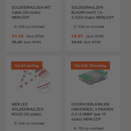
SOLDEERHULZEN WIT
SOLDEERHULZEN
Cable (50 stuks)
BLAUW (mm²) 1.5-
MDRLED®
2.5(50 stuks) MDRLED®
536 op voorraad
538 op voorraad
A
€4,40
N
A
€8,85
N
(Incl. BTW)
(Incl. BTW)
a
o
a
o
€6,45
€9,50
(Incl. BTW)
(Incl. BTW)
n
r
n
r
b
m
b
m
i
a
i
a
e
l
e
l
Tot €2 korting
Tot €28,76 korting
d
e
d
e
i
p
i
p
n
r
n
r
g
i
g
i
s
j
s
j
p
s
p
s
MDR LED
DOORVOERLASKLEM
r
r
SOLDEERHULZEN
UNIVERSEEL 3 DRADEN
i
i
ROOD (50 stuks)
0.2-4.0MM² (per 15
j
j
stuks) MDRLED®
544 op voorraad
s
s
155 op voorraad