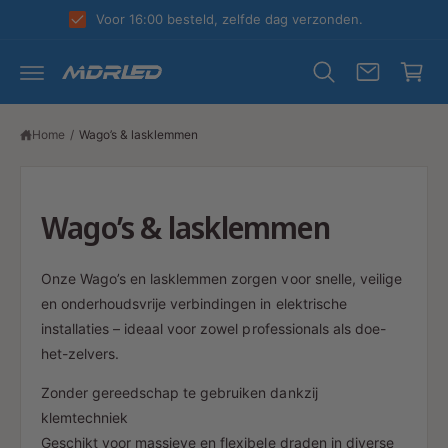
R
k
Voor 16:00 besteld, zelfde dag verzonden.
D
el
E
C
w
O
N
a
T
E
g
N
Home
/
Wago’s & lasklemmen
T
e
n
Wago’s & lasklemmen
Onze Wago’s en lasklemmen zorgen voor snelle, veilige
en onderhoudsvrije verbindingen in elektrische
installaties – ideaal voor zowel professionals als doe-
het-zelvers.
Zonder gereedschap te gebruiken dankzij
klemtechniek
Geschikt voor massieve en flexibele draden in diverse