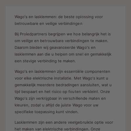
g
i
s
j
p
s
Wago's en lasklemmen: de beste oplossing voor
r
betrouwbare en veilige verbindingen
i
Bij Proledpartners begrijpen we hoe belangrijk het is
j
s
om veilige en betrouwbare verbindingen te maken.
Daarom bieden wij geavanceerde Wago's en
lasklemmen aan die u helpen om snel en gemakkelijk
een stevige verbinding te maken.
Wago's en lasklemmen zijn essentiële componenten
voor elke elektrische installatie. Met Wago's kunt u
gemakkelijk meerdere bedradingen aansluiten, wat u
tijd bespaart en het risico op fouten verkleint. Onze
Wago's zijn verkrijgbaar in verschillende maten en
kleuren, zodat u altijd de juiste Wago voor uw
specifieke toepassing kunt vinden.
Lasklemmen zijn een andere veelgebruikte optie voor
het maken van elektrische verbindingen. Onze