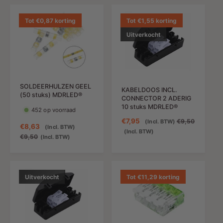
i
p
i
a
n
r
e
l
Tot €0,87 korting
Tot €1,55 korting
g
i
d
e
Uitverkocht
s
j
i
p
p
s
n
r
r
g
i
i
s
j
j
p
s
SOLDEERHULZEN GEEL
s
r
KABELDOOS INCL.
(50 stuks) MDRLED®
CONNECTOR 2 ADERIG
i
10 stuks MDRLED®
j
452 op voorraad
s
A
€7,95
N
€9,50
(Incl. BTW)
A
€8,63
N
(Incl. BTW)
a
o
(Incl. BTW)
a
o
€9,50
(Incl. BTW)
n
r
n
r
b
m
b
m
i
a
i
a
e
l
e
l
Uitverkocht
Tot €11,29 korting
d
e
d
e
i
p
i
p
n
r
n
r
g
i
g
i
s
j