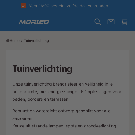
R
k
Voor 16:00 besteld, zelfde dag verzonden.
D
el
E
C
w
O
N
a
T
E
g
N
Home
/
Tuinverlichting
T
e
n
Tuinverlichting
Onze tuinverlichting brengt sfeer en veiligheid in je
buitenruimte, met energiezuinige LED oplossingen voor
paden, borders en terrassen.
Robuust en waterdicht ontwerp geschikt voor alle
seizoenen
Keuze uit staande lampen, spots en grondverlichting