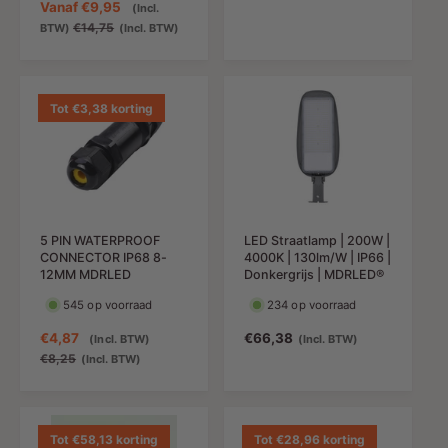
A
Vanaf
€9,95
(Incl.
b
r
a
N
€14,75
BTW)
(Incl. BTW)
i
m
n
o
e
a
b
r
d
l
i
m
i
e
e
a
Tot €3,38 korting
n
p
d
l
g
r
i
e
s
i
n
p
p
j
g
r
r
s
s
i
i
p
j
j
5 PIN WATERPROOF
LED Straatlamp | 200W |
r
s
s
CONNECTOR IP68 8-
4000K | 130lm/W | IP66 |
i
12MM MDRLED
Donkergrijs | MDRLED®
j
545 op voorraad
234 op voorraad
s
A
€4,87
N
N
€66,38
(Incl. BTW)
(Incl. BTW)
a
o
o
€8,25
(Incl. BTW)
n
r
r
b
m
m
i
a
a
e
l
l
Tot €58,13 korting
Tot €28,96 korting