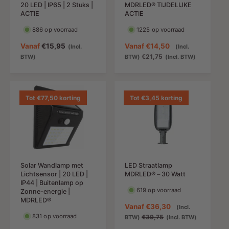
20 LED | IP65 | 2 Stuks |
MDRLED® TIJDELIJKE
ACTIE
ACTIE
886 op voorraad
1225 op voorraad
N
Vanaf
€15,95
A
Vanaf
€14,50
(Incl.
(Incl.
o
a
N
€21,75
BTW)
BTW)
(Incl. BTW)
r
n
o
m
b
r
a
i
m
l
e
a
Tot €77,50 korting
Tot €3,45 korting
e
d
l
p
i
e
r
n
p
i
g
r
j
s
i
s
p
j
Solar Wandlamp met
LED Straatlamp
r
s
Lichtsensor | 20 LED |
MDRLED® – 30 Watt
i
IP44 | Buitenlamp op
j
619 op voorraad
Zonne-energie |
s
MDRLED®
A
Vanaf
€36,30
(Incl.
831 op voorraad
a
N
€39,75
BTW)
(Incl. BTW)
n
o