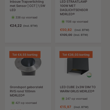
Inbouw Trapverlichting
LED STRAATLAMP
r
i
met Sensor | CCT | 1,5W
100W MET
i
j
LED
DAGLICHTSENSOR
j
s
MDRLED®
338 op voorraad
s
1106 op voorraad
N
€24,22
(Incl. BTW)
A
€50,82
N
(Incl. BTW)
o
a
o
€105,00
(Incl. BTW)
r
n
r
m
b
m
a
i
a
l
e
l
Tot €4,55 korting
Tot €36,03 korting
e
d
e
p
i
p
r
n
r
i
g
i
j
s
j
s
p
s
Grondspot geborsteld
LED CUBE 2x3W DIM TO
r
RVS rond 100mm
WARM GRIJS MDRLED®
i
MDRLED®
j
247 op voorraad
421 op voorraad
s
A
€15,97
N
(Incl. BTW)