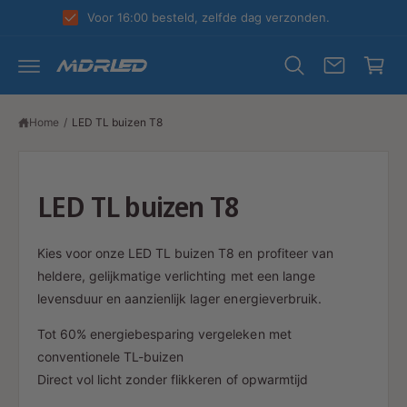
R
k
Voor 16:00 besteld, zelfde dag verzonden.
D
el
E
C
w
O
N
a
T
E
g
N
Home
/
LED TL buizen T8
T
e
n
LED TL buizen T8
Kies voor onze LED TL buizen T8 en profiteer van
heldere, gelijkmatige verlichting met een lange
levensduur en aanzienlijk lager energieverbruik.
Tot 60% energiebesparing vergeleken met
conventionele TL-buizen
Direct vol licht zonder flikkeren of opwarmtijd