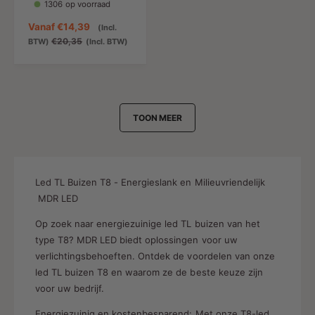
1306 op voorraad
s
A
Vanaf
€14,39
(Incl.
a
N
€20,35
BTW)
(Incl. BTW)
n
o
b
r
i
m
e
a
d
l
TOON MEER
i
e
n
p
g
r
s
i
p
j
Led TL Buizen T8 - Energieslank en Milieuvriendelijk
r
s
MDR LED
i
Op zoek naar energiezuinige led TL buizen van het
j
s
type T8? MDR LED biedt oplossingen voor uw
verlichtingsbehoeften. Ontdek de voordelen van onze
led TL buizen T8 en waarom ze de beste keuze zijn
voor uw bedrijf.
Energiezuinig en kostenbesparend: Met onze T8-led