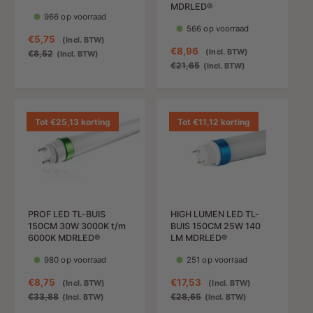
MDRLED®
966 op voorraad
566 op voorraad
A
€5,75
N
(Incl. BTW)
A
€8,96
N
(Incl. BTW)
a
o
€8,52
(Incl. BTW)
a
o
€21,65
(Incl. BTW)
n
r
n
r
b
m
b
m
i
a
i
a
e
l
e
l
Tot €25,13 korting
Tot €11,12 korting
d
e
d
e
i
p
i
p
n
r
n
r
g
i
g
i
s
j
s
j
p
s
p
s
r
PROF LED TL-BUIS
HIGH LUMEN LED TL-
r
i
150CM 30W 3000K t/m
BUIS 150CM 25W 140
i
j
6000K MDRLED®
LM MDRLED®
j
s
980 op voorraad
251 op voorraad
s
A
€8,75
N
A
€17,53
N
(Incl. BTW)
(Incl. BTW)
a
o
a
o
€33,88
€28,65
(Incl. BTW)
(Incl. BTW)
n
r
n
r