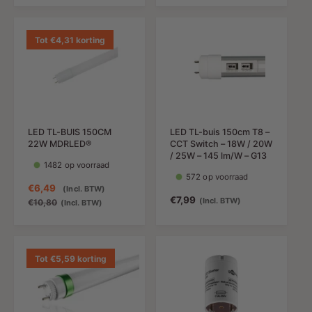
b
m
b
m
i
a
i
a
e
l
e
l
Tot €4,31 korting
d
e
d
e
i
p
i
p
n
r
n
r
g
i
g
i
s
j
s
j
p
s
p
s
LED TL-BUIS 150CM
LED TL-buis 150cm T8 –
r
r
22W MDRLED®
CCT Switch – 18W / 20W
i
i
/ 25W – 145 lm/W – G13
j
j
1482 op voorraad
572 op voorraad
s
s
A
€6,49
N
(Incl. BTW)
N
€7,99
(Incl. BTW)
a
o
€10,80
(Incl. BTW)
o
n
r
r
b
m
m
i
a
a
e
l
Tot €5,59 korting
l
d
e
e
i
p
p
n
r
r