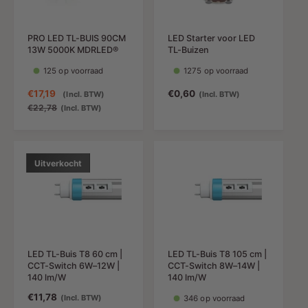
g
i
i
s
j
j
p
s
PRO LED TL-BUIS 90CM
LED Starter voor LED
s
r
13W 5000K MDRLED®
TL-Buizen
i
j
125 op voorraad
1275 op voorraad
s
A
€17,19
N
N
€0,60
(Incl. BTW)
(Incl. BTW)
a
o
o
€22,78
(Incl. BTW)
n
r
r
b
m
m
i
a
a
e
l
l
Uitverkocht
d
e
e
i
p
p
n
r
r
g
i
i
s
j
j
p
s
s
LED TL-Buis T8 60 cm |
LED TL-Buis T8 105 cm |
r
CCT-Switch 6W–12W |
CCT-Switch 8W–14W |
i
140 lm/W
140 lm/W
j
N
€11,78
(Incl. BTW)
346 op voorraad
s