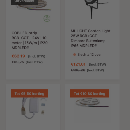
Uitverkocht
i
p
i
p
n
r
n
r
g
i
g
i
s
j
s
j
p
s
p
s
MI-LIGHT Garden Light
r
r
COB LED-strip
25W RGB+CCT -
RGB+CCT – 24V | 10
i
i
Dimbare Buitenlamp
meter | 15W/m | IP20
j
j
IP66 MDRLED®
MDRLED®
s
s
Slechts 12 over
A
€62,19
N
(Incl. BTW)
a
o
€69,75
(Incl. BTW)
A
€121,01
N
(Incl. BTW)
n
r
a
o
€198,20
(Incl. BTW)
b
m
n
r
i
a
b
m
e
l
i
a
d
e
e
l
Tot €5,50 korting
Tot €10,80 korting
i
p
d
e
n
r
i
p
g
i
n
r
s
j
g
i
p
s
s
j
r
p
s