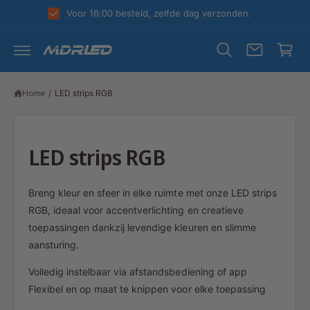
R
k
Voor 16:00 besteld, zelfde dag verzonden.
D
el
E
C
w
O
N
a
T
E
g
N
Home
/
LED strips RGB
T
e
n
LED strips RGB
Breng kleur en sfeer in elke ruimte met onze LED strips
RGB, ideaal voor accentverlichting en creatieve
toepassingen dankzij levendige kleuren en slimme
aansturing.
Volledig instelbaar via afstandsbediening of app
Flexibel en op maat te knippen voor elke toepassing