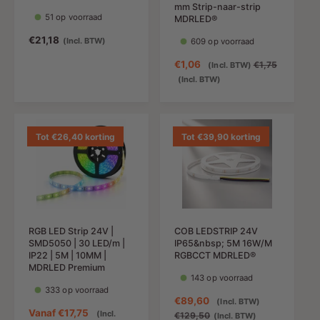
mm Strip-naar-strip
51 op voorraad
MDRLED®
N
€21,18
(Incl. BTW)
609 op voorraad
o
A
€1,06
N
€1,75
(Incl. BTW)
r
a
o
(Incl. BTW)
m
n
r
a
b
m
l
i
a
e
e
l
Tot €26,40 korting
Tot €39,90 korting
p
d
e
r
i
p
i
n
r
j
g
i
s
s
j
p
s
RGB LED Strip 24V |
COB LEDSTRIP 24V
r
SMD5050 | 30 LED/m |
IP65&nbsp; 5M 16W/M
i
IP22 | 5M | 10MM |
RGBCCT MDRLED®
j
MDRLED Premium
143 op voorraad
s
333 op voorraad
A
€89,60
N
(Incl. BTW)
A
Vanaf
€17,75
(Incl.
a
o
€129,50
(Incl. BTW)