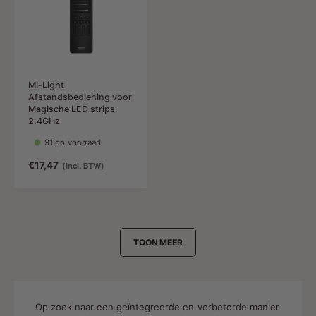
d
e
n
r
i
p
g
i
n
r
s
j
g
i
p
s
s
j
r
p
s
i
Mi-Light
r
Afstandsbediening voor
j
i
Magische LED strips
s
j
2.4GHz
s
91 op voorraad
N
€17,47
(Incl. BTW)
o
r
m
a
l
TOON MEER
e
p
r
i
j
Op zoek naar een geïntegreerde en verbeterde manier