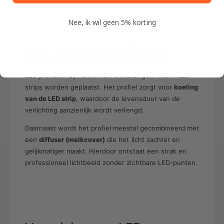
Nee, ik wil geen 5% korting
Wat zijn LED profielen?
LED profielen zijn aluminium behuizingen waarin LED
strips worden geplaatst. Het profiel zorgt voor
koeling
van de LED strip
, waardoor de levensduur van de
verlichting aanzienlijk wordt verlengd.
Daarnaast wordt het profiel meestal gecombineerd met
een
diffuser (melkcover)
die het licht zachter en
gelijkmatiger maakt. Hierdoor ontstaat een strak en
professioneel lichtbeeld zonder zichtbare LED-punten.