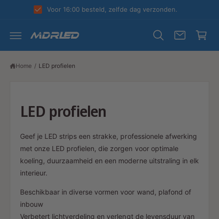
R
k
Voor 16:00 besteld, zelfde dag verzonden.
D
el
E
C
w
O
N
a
T
E
g
N
Home
/
LED profielen
T
e
n
LED profielen
Geef je LED strips een strakke, professionele afwerking
met onze LED profielen, die zorgen voor optimale
koeling, duurzaamheid en een moderne uitstraling in elk
interieur.
Beschikbaar in diverse vormen voor wand, plafond of
inbouw
Verbetert lichtverdeling en verlengt de levensduur van