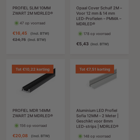
PROFIEL SLIM 10MM
Opaal Cover Schuif 2M –
ZWART 2M MDRLED®
Voor 12 mm & 14 mm
LED-Profielen – PMMA –
47 op voorraad
MDRLED®
A
€16,45
N
(Incl. BTW)
178 op voorraad
a
o
€24,75
(Incl. BTW)
N
€5,43
(Incl. BTW)
n
r
o
b
m
r
i
a
m
e
l
a
Tot €10,22 korting
Tot €7,51 korting
d
e
l
i
p
e
n
r
p
g
i
r
s
j
i
p
s
j
r
PROFIEL MDR 14MM
Aluminium LED Profiel
s
i
ZWART 2M MDRLED®
Sofia 12MM – 2 Meter |
j
Geschikt voor 8mm
156 op voorraad
LED-strips | MDRLED®
s
A
€20,08
N
(Incl. BTW)
148 op voorraad