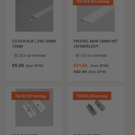
e
l
e
l
Tot €10,84 korting
d
e
d
e
i
p
i
p
n
r
n
r
g
i
g
i
s
j
s
j
p
s
p
s
COVER KLIK | 2M| 10MM
PROFIEL MDR 14MM WIT
r
r
12MM
2M MDRLED®
i
i
j
j
322 op voorraad
125 op voorraad
s
s
N
€5,95
A
€21,56
N
(Incl. BTW)
(Incl. BTW)
o
a
o
€32,40
(Incl. BTW)
r
n
r
m
b
m
a
i
a
l
e
l
Tot €3,57 korting
Tot €5,26 korting
e
d
e
p
i
p
r
n
r
i
g
i
j
s
j
s
p
s