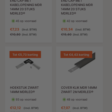
END CAP MET
END CAP MET
r
KABELOPENING MDR
KABELOPENING MDR
i
14MM 20 STUKS
14MM 20 STUKS
j
MDRLED®
MDRLED®
s
45 op voorraad
42 op voorraad
A
€7,23
N
A
€10,34
N
(Incl. BTW)
(Incl. BTW)
a
o
a
o
€10,80
€15,60
(Incl. BTW)
(Incl. BTW)
n
r
n
r
b
m
b
m
i
a
i
a
e
l
e
l
Tot €5,73 korting
Tot €4,43 korting
d
e
d
e
i
p
i
p
n
r
n
r
g
i
g
i
s
j
s
j
p
s
p
s
HOEKSTUK ZWART
COVER KLIK MDR 14MM
r
r
14MM MDRLED®
ZWART 2M MDRLED®
i
i
j
j
93 op voorraad
48 op voorraad
s
s
A
€12,12
N
A
€7,07
N
(Incl. BTW)
(Incl. BTW)