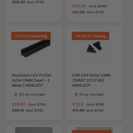
a
o
€30,30
(Incl. BTW)
A
€13,74
N
(Incl. BTW)
n
r
a
o
€21,25
(Incl. BTW)
b
m
n
r
i
a
b
m
e
l
i
a
d
e
e
l
Tot €10,54 korting
Tot €4,57 korting
i
p
d
e
n
r
i
p
g
i
n
r
s
j
g
i
p
s
s
j
r
p
s
i
Aluminium LED Profiel
END CAP Sofia 12MM
r
j
Sofia 12MM Zwart – 2
ZWART 20 STUKS
i
s
Meter | MDRLED®
MDRLED®
j
152 op voorraad
59 op voorraad
s
A
€19,61
N
A
€7,23
N
(Incl. BTW)
(Incl. BTW)
a
o
a
o
€30,15
€11,80
(Incl. BTW)
(Incl. BTW)
n
r
n
r
b
m
b
m
i
a
i
a