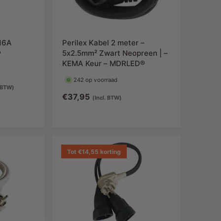
i
g
i
j
s
j
s
p
s
r
 16A
Perilex Kabel 2 meter –
i
®
5x2.5mm² Zwart Neopreen | –
j
KEMA Keur – MDRLED®
s
242 op voorraad
N
. BTW)
N
€37,95
o
(Incl. BTW)
o
r
r
m
m
a
a
l
Tot €14,55 korting
l
e
e
p
p
r
r
i
i
j
j
s