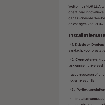
Welkom bij MDR LED, waa
opent naar innovatieve 
gepassioneerde doe-het-
oplossingen voor al uw 
Installatiemate
**1.
Kabels en Draden:
aandacht voor prestati
**2.
Connectoren:
Maak
lasklemmen universeel
, lasconnectoren of and
hoger niveau tillen.
**3.
Perilex aansluits
**4.
Installatieaccesso
gereedschap en bevesti