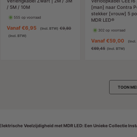
Verlengkabel Zwart | 2M / 3M
Verloopkabel CEE16
j
s
/ 5M / 10M
[man] naar Contra P
s
stekker [vrouw] 5 po
555 op voorraad
MDR LED®
A
Vanaf
€6,95
N
€9,80
(Incl. BTW)
302 op voorraad
a
o
(Incl. BTW)
A
Vanaf
€59,00
(Incl
n
r
a
€69,45
(Incl. BTW)
b
m
n
i
a
b
e
l
i
d
e
e
i
p
d
n
r
TOON ME
i
g
i
n
s
j
g
p
s
s
r
p
i
lektrische Veelzijdigheid met MDR LED: Een Unieke Collectie Inst
r
j
i