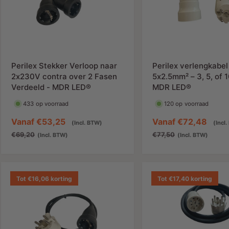
Perilex Stekker Verloop naar
Perilex verlengkabel
2x230V contra over 2 Fasen
5x2.5mm² – 3, 5, of 
Verdeeld - MDR LED®
MDR LED®
433 op voorraad
120 op voorraad
A
Vanaf
€53,25
N
A
Vanaf
€72,48
(Incl. BTW)
(Incl
a
o
a
€69,20
€77,50
(Incl. BTW)
(Incl. BTW)
n
r
n
b
m
b
i
a
i
Tot €16,06 korting
Tot €17,40 korting
e
l
e
d
e
d
i
p
i
n
r
n