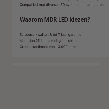
c
e
Compatibel met diverse LED systemen en armaturen
t
l
t
Waarom MDR LED kiezen?
y
p
Europese kwaliteit & tot 7 jaar garantie
e
Meer dan 25 jaar ervaring in elektra
Groot assortiment van +3.000 items