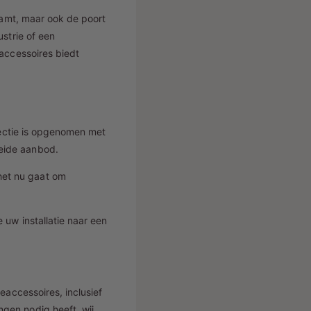
s
haamt, maar ook de poort
strie of een
-accessoires biedt
lectie is opgenomen met
eide aanbod.
het nu gaat om
 uw installatie naar een
eaccessoires, inclusief
gen nodig heeft, wij