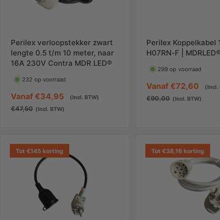
g
i
g
s
j
s
p
s
p
r
r
Perilex verloopstekker zwart
Perilex Koppelkabel
i
i
lengte 0.5 t/m 10 meter, naar
H07RN-F | MDRLED
j
j
16A 230V Contra MDR LED®
299 op voorraad
s
s
232 op voorraad
A
Vanaf
€72,60
(Incl
A
Vanaf
€34,95
N
a
(Incl. BTW)
€90,00
(Incl. BTW)
a
o
n
€47,50
(Incl. BTW)
n
r
b
b
m
i
i
a
e
Tot €145 korting
Tot €38,16 korting
e
l
d
d
e
i
i
p
n
n
r
g
g
i
s
s
j
p