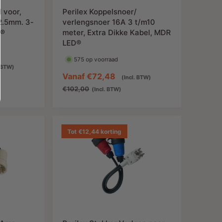
i
l voor,
Perilex Koppelsnoer/
j
2.5mm. 3-
verlengsnoer 16A 3 t/m10
s
D®
meter, Extra Dikke Kabel, MDR
LED®
575 op voorraad
N
. BTW)
A
Vanaf
€72,48
N
o
(Incl. BTW)
a
o
r
€102,00
(Incl. BTW)
n
r
m
b
m
a
i
a
l
Tot €12,44 korting
e
l
e
d
e
p
i
p
r
n
r
i
g
i
j
s
j
s
p
s
r