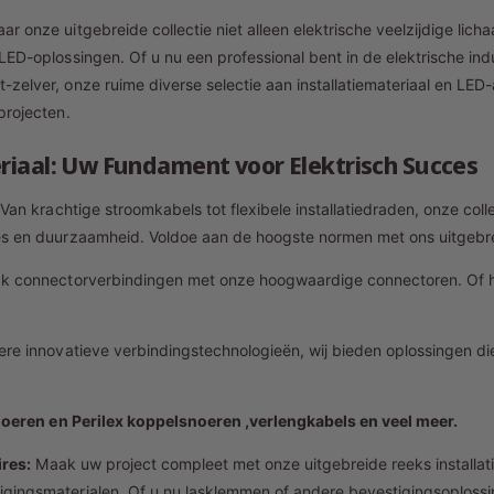
s
j
r onze uitgebreide collectie niet alleen elektrische veelzijdige lic
s
LED-oplossingen. Of u nu een professional bent in de elektrische indu
zelver, onze ruime diverse selectie aan installatiemateriaal en LED
projecten.
riaal: Uw Fundament voor Elektrisch Succes
Van krachtige stroomkabels tot flexibele installatiedraden, onze col
es en duurzaamheid. Voldoe aan de hoogste normen met ons uitgebr
 connectorverbindingen met onze hoogwaardige connectoren. Of 
ere innovatieve verbindingstechnologieën, wij bieden oplossingen die
noeren en Perilex koppelsnoeren ,verlengkabels en veel meer.
ires:
Maak uw project compleet met onze uitgebreide reeks installati
gingsmaterialen. Of u nu lasklemmen of andere bevestigingsoplossin