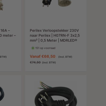
p
:
 16A –
Perilex Verloopstekker 230V
10 meter –
naar Perilex | H07RN-F 3x2,5
mm² | 0,5 Meter | MDRLED®
151 op voorraad
N
A
Vanaf
€66,50
N
. BTW)
(Incl. BTW)
o
a
o
€74,50
(Incl. BTW)
r
n
r
m
b
m
a
i
a
l
e
l
e
d
e
p
i
p
r
n
r