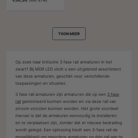
N
€36,30
(Incl. BTW)
o
r
m
a
l
TOON MEER
e
p
r
i
j
Op zoek naar kritische 3 fase rail armaturen in het
s
zwart? Bij MDR LED vindt u een uitgebreid assortiment
van deze armaturen, geschikt voor verschillende
toepassingen en situaties.
3 fase rail armaturen zijn armaturen die op een
3 fase
rail
gemonteerd kunnen worden en via deze rail van
stroom voorzien kunnen worden. Het grote voordeel
hiervan is dat de armaturen eenvoudig te installeren
en te verplaatsen zijn, zonder dat er nieuwe bedrading
wordt gelegd. Een oplossing biedt een 3-fase rail de
mogelijkheid om meerdere armaturen op één rail aan te