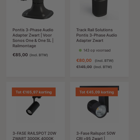
n
p
g
r
g
r
s
i
s
i
p
j
p
j
r
s
r
s
i
Pontis 3-Phase Audio
Track Rail Solutions
i
j
Adapter Zwart | Voor
Pontis 3-Phase Audio
j
s
Sonos One & One SL |
Adapter Zwart
s
Railmontage
143 op voorraad
N
€85,00
(Incl. BTW)
A
€80,00
N
(Incl. BTW)
o
a
o
€145,00
(Incl. BTW)
r
n
r
m
b
m
a
i
a
l
e
l
Tot €165,97 korting
Tot €45,09 korting
e
d
e
p
i
p
r
n
r
i
g
i
j
s
j
s
p
s
3-FASE RAILSPOT 20W
3-Fase Railspot 50W
r
ZWART 3000K,4000K
CRI >95 Zwart |