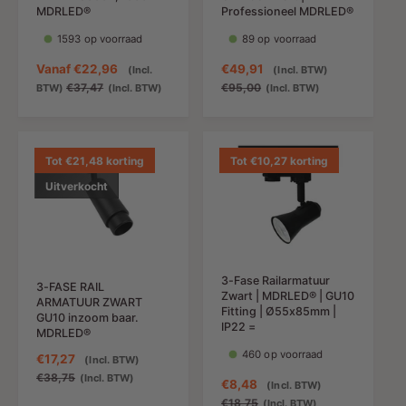
i
MDRLED®
Professioneel MDRLED®
j
1593 op voorraad
89 op voorraad
s
A
Vanaf
€22,96
A
€49,91
N
(Incl.
(Incl. BTW)
a
N
a
o
€37,47
€95,00
BTW)
(Incl. BTW)
(Incl. BTW)
n
o
n
r
b
r
b
m
i
m
i
a
e
a
e
l
Tot €21,48 korting
Tot €10,27 korting
d
l
d
e
Uitverkocht
i
e
i
p
n
p
n
r
g
r
g
i
s
i
s
j
p
j
p
s
3-Fase Railarmatuur
r
s
r
3-FASE RAIL
Zwart | MDRLED® | GU10
ARMATUUR ZWART
i
i
Fitting | Ø55x85mm |
GU10 inzoom baar.
j
j
IP22 =
MDRLED®
s
s
460 op voorraad
A
€17,27
N
(Incl. BTW)
a
o
€38,75
(Incl. BTW)
A
€8,48
N
(Incl. BTW)
n
r
a
o
€18,75
(Incl. BTW)