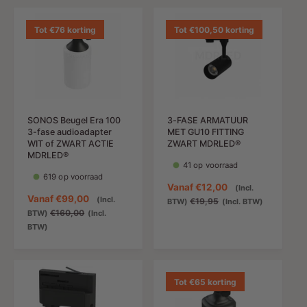
Tot €76 korting
Tot €100,50 korting
SONOS Beugel Era 100
3-FASE ARMATUUR
3-fase audioadapter
MET GU10 FITTING
WIT of ZWART ACTIE
ZWART MDRLED®
MDRLED®
41 op voorraad
619 op voorraad
A
Vanaf
€12,00
(Incl.
A
Vanaf
€99,00
(Incl.
a
N
€19,95
BTW)
(Incl. BTW)
a
N
€160,00
BTW)
(Incl.
n
o
n
o
BTW)
b
r
b
r
i
m
i
m
e
a
e
a
d
l
d
l
Tot €65 korting
i
e
i
e
n
p