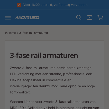
R
k
Voor 16:00 besteld, zelfde dag verzonden.
D
el
E
C
w
O
N
a
T
E
g
N
Home
/
3-fase rail armaturen
T
e
n
3-fase rail armaturen
Zwarte 3-fase rail armaturen combineren krachtige
LED-verlichting met een strakke, professionele look.
Flexibel toepasbaar in commerciële en
interieurprojecten dankzij modulaire opbouw en hoge
lichtkwaliteit.
Waarom kiezen voor zwarte 3-fase rail armaturen van
MDRLED.nl Volledige vrijheid in plaatsing en richting van