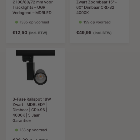
Ø100/80/72 mm voor
Zwart Zoombaar 15°–
i
j
Tracklights – UGR
60° Dimbaar CRI>82
j
s
Verlagend – MDRLED
4000K
s
1335 op voorraad
159 op voorraad
N
€12,50
N
€49,95
(Incl. BTW)
(Incl. BTW)
o
o
r
r
m
m
a
a
l
l
e
e
p
p
r
r
i
i
j
j
3-Fase Railspot 18W
s
s
Zwart | MDRLED® |
Dimbaar | CRI>96 |
4000K | 5 Jaar
Garantie=
138 op voorraad