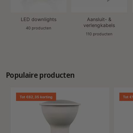
LED downlights
Aansluit- &
verlengkabels
40 producten
110 producten
Populaire producten
Tot €62,35 korting
Tot €