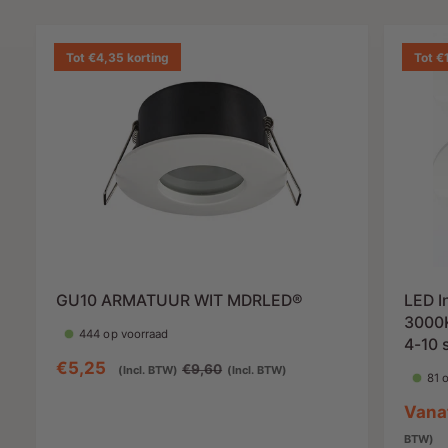
Tot €4,35 korting
Tot €
GU10 ARMATUUR WIT MDRLED®
LED I
3000K
444 op voorraad
4-10 
A
€5,25
N
€9,60
(Incl. BTW)
(Incl. BTW)
81 
a
o
A
Vana
n
r
a
BTW)
b
m