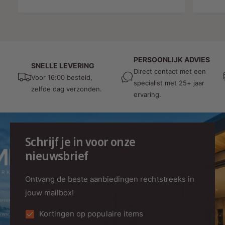
n
i
a
b
e
l
i
d
e
e
i
p
d
n
r
PERSOONLIJK ADVIES
SNELLE LEVERING
i
Direct contact met een
g
i
Voor 16:00 besteld,
n
specialist met 25+ jaar
s
j
zelfde dag verzonden.
g
ervaring.
p
s
s
r
p
i
r
j
Schrijf je in voor onze
i
s
nieuwsbrief
j
s
Ontvang de beste aanbiedingen rechtstreeks in
jouw mailbox!
Kortingen op populaire items