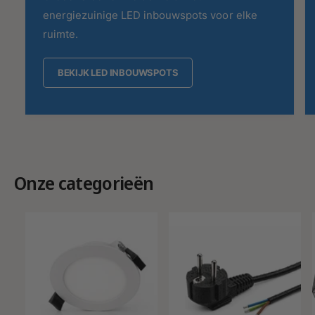
energiezuinige LED inbouwspots voor elke
ruimte.
BEKIJK LED INBOUWSPOTS
Onze categorieën